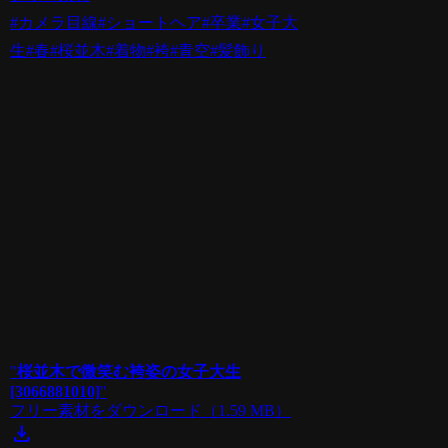
#カメラ目線
#ショートヘア
#卒業
#女子大
生
#春
#桜並木
#着物
#袴
#青空
#髪飾り
"
桜並木で微笑む袴姿の女子大生
[3066881010]
"
フリー素材をダウンロード
（1.59 MB）
download