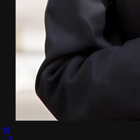
view_cozy
一覧