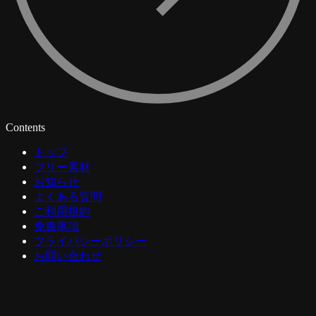
Contents
トップ
フリー素材
お知らせ
よくある質問
ご利用規約
免責事項
プライバシーポリシー
お問い合わせ