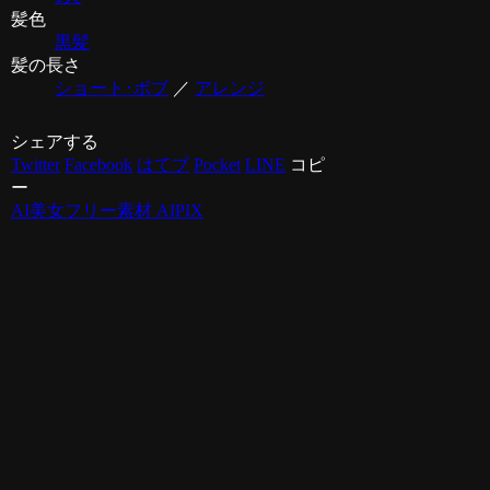
髪色
黒髪
髪の長さ
ショート･ボブ
／
アレンジ
シェアする
Twitter
Facebook
はてブ
Pocket
LINE
コピ
ー
AI美女フリー素材 AIPIX