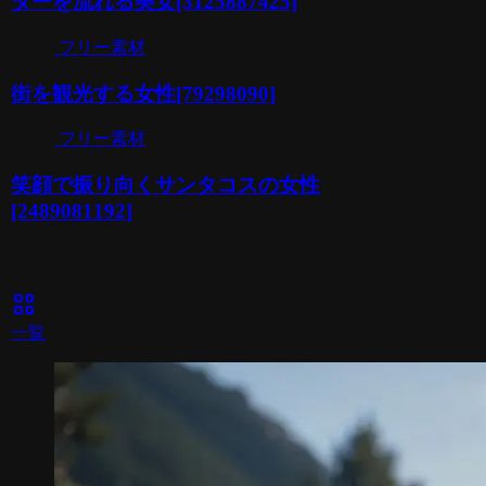
ダーを流れる美女[3125887425]
フリー素材
街を観光する女性[79298090]
フリー素材
笑顔で振り向くサンタコスの女性
[2489081192]
view_cozy
一覧