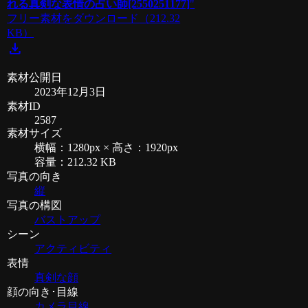
れる真剣な表情の占い師[2550251177]
"
フリー素材をダウンロード
（212.32
KB）
download
素材公開日
2023年12月3日
素材ID
2587
素材サイズ
横幅：1280px × 高さ：1920px
容量：212.32 KB
写真の向き
縦
写真の構図
バストアップ
シーン
アクティビティ
表情
真剣な顔
顔の向き･目線
カメラ目線