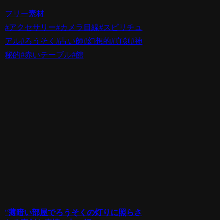
フリー素材
#アクセサリー
#カメラ目線
#スピリチュ
アル
#ろうそく
#占い師
#幻想的
#真剣
#神
秘的
#赤いテーブル
#館
"
薄暗い部屋でろうそくの灯りに照らさ