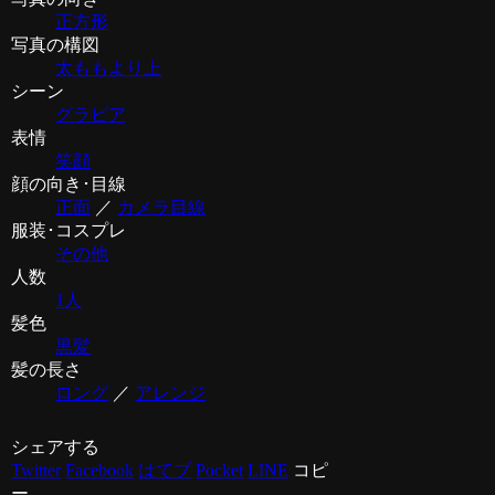
正方形
写真の構図
太ももより上
シーン
グラビア
表情
笑顔
顔の向き･目線
正面
／
カメラ目線
服装･コスプレ
その他
人数
1人
髪色
黒髪
髪の長さ
ロング
／
アレンジ
シェアする
Twitter
Facebook
はてブ
Pocket
LINE
コピ
ー