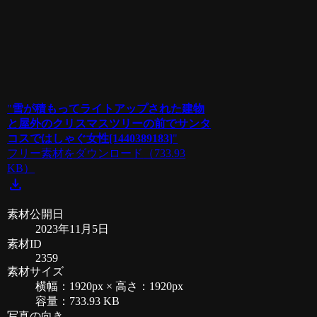
"
雪が積もってライトアップされた建物
と屋外のクリスマスツリーの前でサンタ
コスではしゃぐ女性[1440389183]
"
フリー素材をダウンロード
（733.93
KB）
download
素材公開日
2023年11月5日
素材ID
2359
素材サイズ
横幅：1920px × 高さ：1920px
容量：733.93 KB
写真の向き