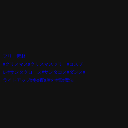
フリー素材
#クリスマス
#クリスマスツリー
#コスプ
レ
#サンタクロース
#サンタコス
#ダンス
#
ライトアップ
#冬
#夜
#屋外
#雪
#魔法