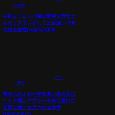
フリ
ー素材
中世ヨーロッパ風の部屋で赤ずき
んのコスプレをして上目遣いで見
つめる女性[1605571079]
フリ
ー素材
雪がふわふわと降る寒い冬の日に
ニット帽とマフラーを身に着けて
笑顔で遠くを見つめる女性
[1634523877]