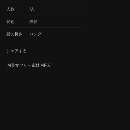
人数
1人
髪色
黒髪
髪の長さ
ロング
シェアする
AI美女フリー素材 AIPIX