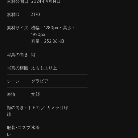
素材公開日
2024年4月14日
素材ID
3170
素材サイズ
横幅：1280px × 高さ：
1920px
容量：232.06 KB
写真の向き
縦
写真の構図
太ももより上
シーン
グラビア
表情
笑顔
顔の向き･目
正面
／
カメラ目線
線
服装･コスプ
水着
レ