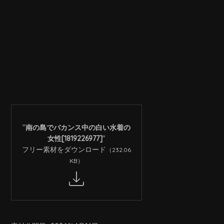
"
南の島でバカンス中の白い水着の
女性[1819226977]
"
フリー素材をダウンロード
（232.06
KB）
download