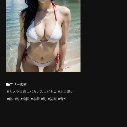
フリー素材
#カメラ目線
#バカンス
#ビキニ
#上目遣い
#南の島
#南国
#水着
#海
#笑顔
#青空