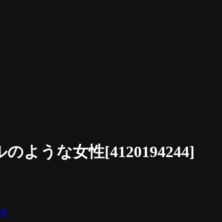
うな女性[4120194244]
美容