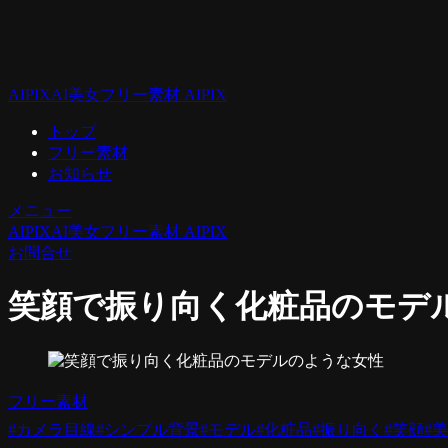
AIPIX
AI美女フリー素材 AIPIX
トップ
フリー素材
お知らせ
メニュー
AIPIX
AI美女フリー素材 AIPIX
お問合せ
笑顔で振り向く化粧品のモデルのよ
フリー素材
#カメラ目線
#シンプル背景
#モデル
#化粧品
#振り向く
#笑顔
#