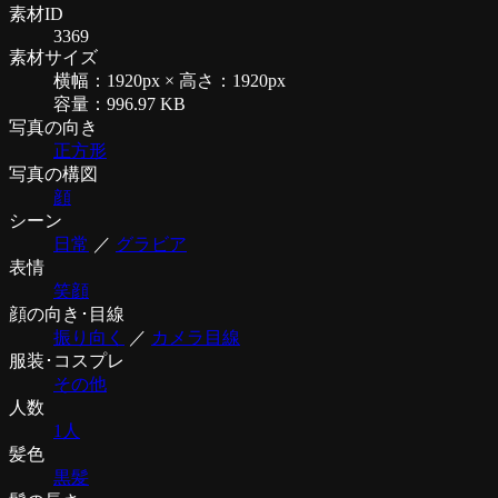
素材ID
3369
素材サイズ
横幅：1920px × 高さ：1920px
容量：996.97 KB
写真の向き
正方形
写真の構図
顔
シーン
日常
／
グラビア
表情
笑顔
顔の向き･目線
振り向く
／
カメラ目線
服装･コスプレ
その他
人数
1人
髪色
黒髪