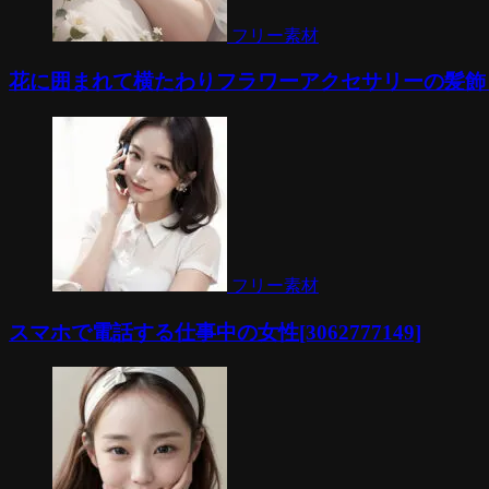
フリー素材
花に囲まれて横たわりフラワーアクセサリーの髪飾りをし
フリー素材
スマホで電話する仕事中の女性[3062777149]