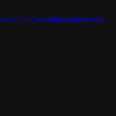
たブライダルな雰囲気の女性[803276249]