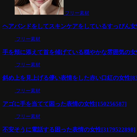
フリー素材
ヘアバンドをしてスキンケアをしているすっぴん女性[38
フリー素材
手を頬に添えて首を傾げている穏やかな雰囲気の女性[33
フリー素材
斜め上を見上げる儚い表情をした赤い口紅の女性[8326
フリー素材
アゴに手を当てて困った表情の女性[150256587]
フリー素材
不安そうに電話する困った表情の女性[3179522898]