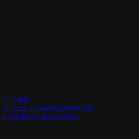
フリー素材
#アジア
#カメラ目線
#中国
#中華街
#台湾
#
女子旅
#振り向く
#旅行
#笑顔
#観光