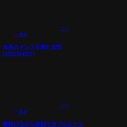
フリ
ー素材
水色のドレスを着た女性
[3592394987]
フリ
ー素材
寝転びながら笑顔でダブルピース