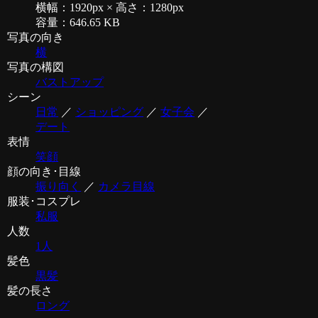
横幅：1920px × 高さ：1280px
容量：646.65 KB
写真の向き
横
写真の構図
バストアップ
シーン
日常
／
ショッピング
／
女子会
／
デート
表情
笑顔
顔の向き･目線
振り向く
／
カメラ目線
服装･コスプレ
私服
人数
1人
髪色
黒髪
髪の長さ
ロング