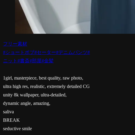
フリー素材
#ショートボブ
#セーター
#デニムパンツ
#
ニット
#書斎
#部屋
#金髪
1girl, masterpiece, best quality, raw photo,
ultra high res, realistic, extremely detailed CG
unity 8k wallpaper, ultra-detailed,
dynamic angle, amazing,
saliva
BREAK
seductive smile