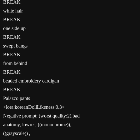
BREAK
white hair
BREAK
one side up
BREAK
swept bangs
BREAK
from behind
BREAK
beaded embroidery cardigan
BREAK
Palazzo pants
<lora:koreanDollLikeness:0.3>
Negative prompt: (worst quality:2),bad
anatomy, lowres, ((monochrome)),
((grayscale)) ,