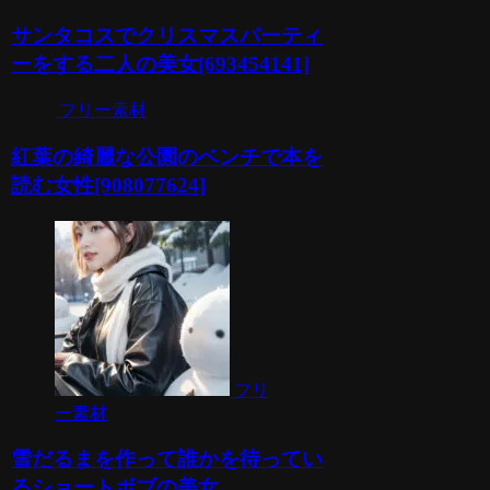
サンタコスでクリスマスパーティ
ーをする二人の美女[693454141]
フリー素材
紅葉の綺麗な公園のベンチで本を
読む女性[908077624]
フリ
ー素材
雪だるまを作って誰かを待ってい
るショートボブの美女