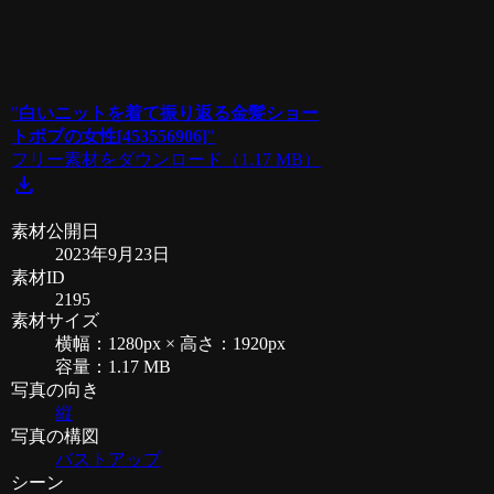
"
白いニットを着て振り返る金髪ショー
トボブの女性[453556906]
"
フリー素材をダウンロード
（1.17 MB）
download
素材公開日
2023年9月23日
素材ID
2195
素材サイズ
横幅：1280px × 高さ：1920px
容量：1.17 MB
写真の向き
縦
写真の構図
バストアップ
シーン