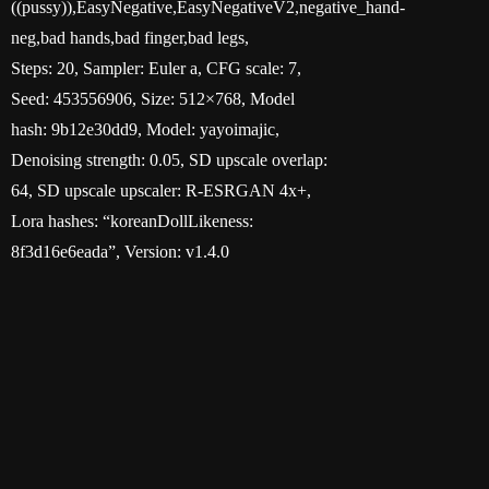
((pussy)),EasyNegative,EasyNegativeV2,negative_hand-
neg,bad hands,bad finger,bad legs,
Steps: 20, Sampler: Euler a, CFG scale: 7,
Seed: 453556906, Size: 512×768, Model
hash: 9b12e30dd9, Model: yayoimajic,
Denoising strength: 0.05, SD upscale overlap:
64, SD upscale upscaler: R-ESRGAN 4x+,
Lora hashes: “koreanDollLikeness:
8f3d16e6eada”, Version: v1.4.0