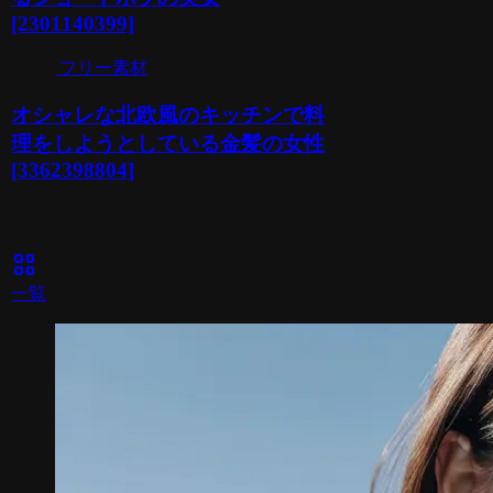
[2301140399]
フリー素材
オシャレな北欧風のキッチンで料
理をしようとしている金髪の女性
[3362398804]
view_cozy
一覧