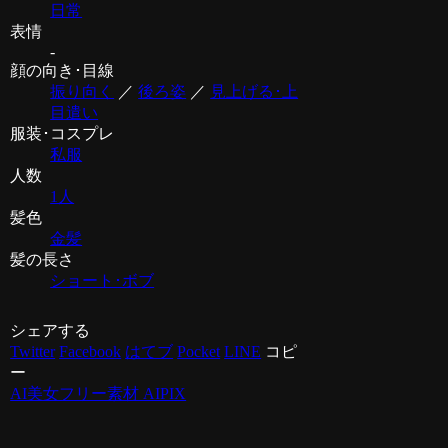
日常
表情
-
顔の向き･目線
振り向く
／
後ろ姿
／
見上げる･上
目遣い
服装･コスプレ
私服
人数
1人
髪色
金髪
髪の長さ
ショート･ボブ
シェアする
Twitter
Facebook
はてブ
Pocket
LINE
コピ
ー
AI美女フリー素材 AIPIX