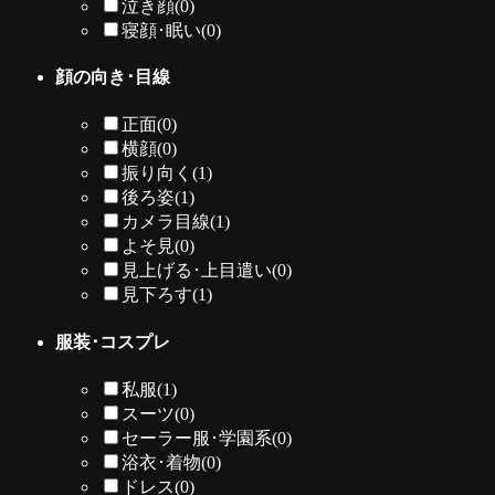
泣き顔
(0)
寝顔･眠い
(0)
顔の向き･目線
正面
(0)
横顔
(0)
振り向く
(1)
後ろ姿
(1)
カメラ目線
(1)
よそ見
(0)
見上げる･上目遣い
(0)
見下ろす
(1)
服装･コスプレ
私服
(1)
スーツ
(0)
セーラー服･学園系
(0)
浴衣･着物
(0)
ドレス
(0)