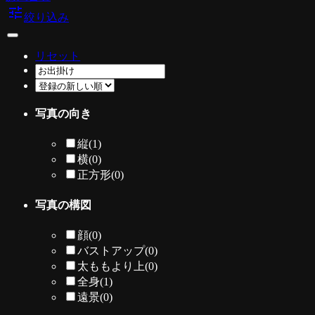
tune
絞り込み
リセット
写真の向き
縦
(1)
横
(0)
正方形
(0)
写真の構図
顔
(0)
バストアップ
(0)
太ももより上
(0)
全身
(1)
遠景
(0)