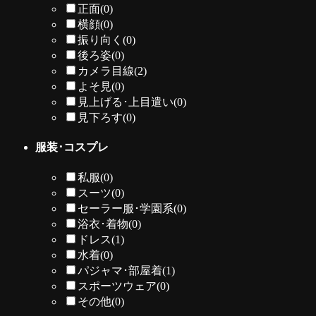
正面
(0)
横顔
(0)
振り向く
(0)
後ろ姿
(0)
カメラ目線
(2)
よそ見
(0)
見上げる･上目遣い
(0)
見下ろす
(0)
服装･コスプレ
私服
(0)
スーツ
(0)
セーラー服･学園系
(0)
浴衣･着物
(0)
ドレス
(1)
水着
(0)
パジャマ･部屋着
(1)
スポーツウェア
(0)
その他
(0)