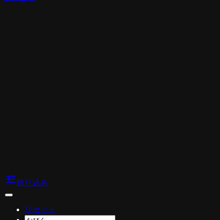
tune
絞り込み
リセット