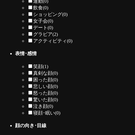
運動
(0)
飲食
(0)
ショッピング
(0)
女子会
(0)
デート
(0)
グラビア
(2)
アクティビティ
(0)
表情･感情
笑顔
(1)
真剣な顔
(0)
困った顔
(0)
悲しい顔
(0)
怒った顔
(0)
驚いた顔
(0)
泣き顔
(0)
寝顔･眠い
(0)
顔の向き･目線