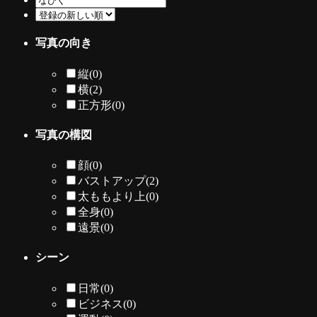
写真の向き
縦
(0)
横
(2)
正方形
(0)
写真の構図
顔
(0)
バストアップ
(2)
太ももより上
(0)
全身
(0)
遠景
(0)
シーン
日常
(0)
ビジネス
(0)