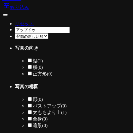
tune
絞り込み
リセット
写真の向き
縦
(1)
横
(0)
正方形
(0)
写真の構図
顔
(0)
バストアップ
(0)
太ももより上
(1)
全身
(0)
遠景
(0)