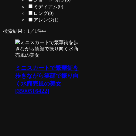
ミディアム
(0)
ロング
(0)
アレンジ
(1)
検索結果：1／1件中
ミニスカートで繁華街を
歩きながら笑顔で振り向
く水商売風の美女
[3500516422]