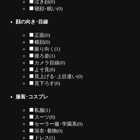
泣き顔
(0)
寝顔･眠い
(0)
顔の向き･目線
正面
(0)
横顔
(0)
振り向く
(1)
後ろ姿
(1)
カメラ目線
(0)
よそ見
(0)
見上げる･上目遣い
(0)
見下ろす
(0)
服装･コスプレ
私服
(1)
スーツ
(0)
セーラー服･学園系
(0)
浴衣･着物
(0)
ドレス
(1)