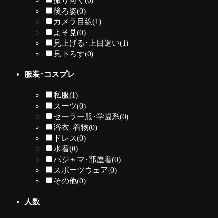
振り向く
(0)
後ろ姿
(0)
カメラ目線
(1)
よそ見
(0)
見上げる･上目遣い
(1)
見下ろす
(0)
服装･コスプレ
私服
(1)
スーツ
(0)
セーラー服･学園系
(0)
浴衣･着物
(0)
ドレス
(0)
水着
(0)
パジャマ･部屋着
(0)
スポーツウェア
(0)
その他
(0)
人数