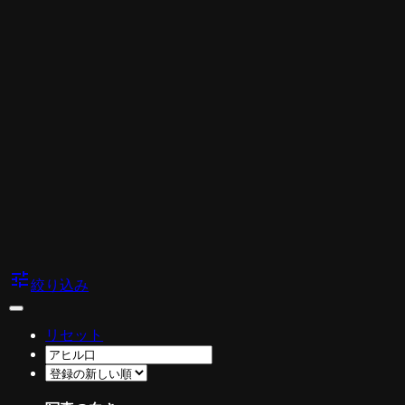
tune
絞り込み
リセット