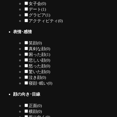
女子会
(0)
デート
(1)
グラビア
(1)
アクティビティ
(0)
表情･感情
笑顔
(0)
真剣な顔
(0)
困った顔
(1)
悲しい顔
(0)
怒った顔
(0)
驚いた顔
(0)
泣き顔
(0)
寝顔･眠い
(0)
顔の向き･目線
正面
(0)
横顔
(0)