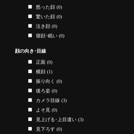
怒った顔
(0)
驚いた顔
(0)
泣き顔
(0)
寝顔･眠い
(0)
顔の向き･目線
正面
(0)
横顔
(1)
振り向く
(0)
後ろ姿
(0)
カメラ目線
(3)
よそ見
(0)
見上げる･上目遣い
(3)
見下ろす
(0)