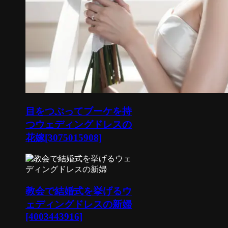
目をつぶってブーケを持
つウェディングドレスの
花嫁[3075015908]
教会で結婚式を挙げるウ
ェディングドレスの新婦
[4003443916]