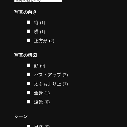
写真の向き
縦
(1)
横
(1)
正方形
(2)
写真の構図
顔
(0)
バストアップ
(2)
太ももより上
(1)
全身
(1)
遠景
(0)
シーン
日常
(0)