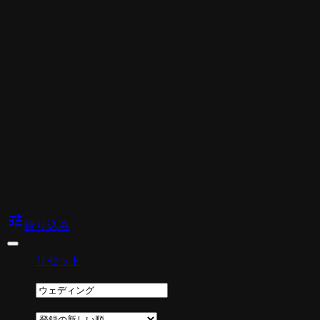
tune
絞り込み
リセット