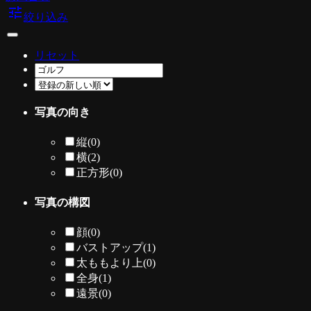
tune
絞り込み
リセット
写真の向き
縦
(0)
横
(2)
正方形
(0)
写真の構図
顔
(0)
バストアップ
(1)
太ももより上
(0)
全身
(1)
遠景
(0)