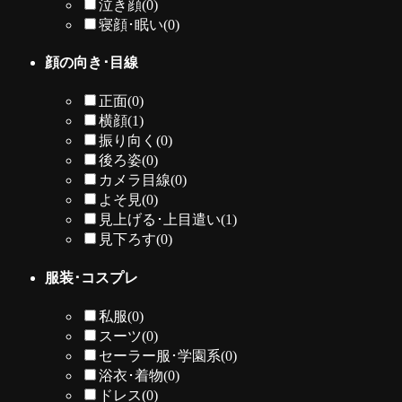
泣き顔
(0)
寝顔･眠い
(0)
顔の向き･目線
正面
(0)
横顔
(1)
振り向く
(0)
後ろ姿
(0)
カメラ目線
(0)
よそ見
(0)
見上げる･上目遣い
(1)
見下ろす
(0)
服装･コスプレ
私服
(0)
スーツ
(0)
セーラー服･学園系
(0)
浴衣･着物
(0)
ドレス
(0)