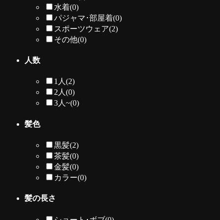
水着
(0)
パジャマ･部屋着
(0)
スポーツウェア
(2)
その他
(0)
人数
1人
(2)
2人
(0)
3人~
(0)
髪色
黒髪
(2)
茶髪
(0)
金髪
(0)
カラー
(0)
髪の長さ
ショート･ボブ
(0)