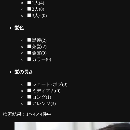
1人
(4)
2人
(0)
3人~
(0)
髪色
黒髪
(2)
茶髪
(2)
金髪
(0)
カラー
(0)
髪の長さ
ショート･ボブ
(0)
ミディアム
(0)
ロング
(1)
アレンジ
(3)
検索結果：1〜4／4件中