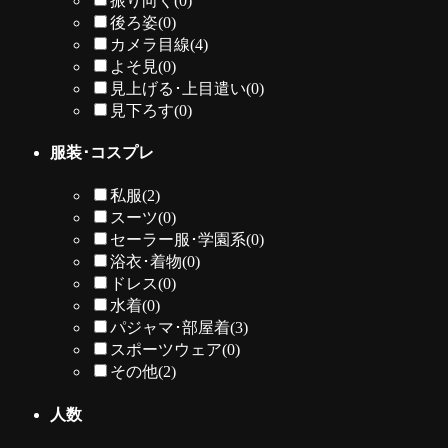
振り向く
(0)
後ろ姿
(0)
カメラ目線
(4)
よそ見
(0)
見上げる･上目遣い
(0)
見下ろす
(0)
服装･コスプレ
私服
(2)
スーツ
(0)
セーラー服･学園系
(0)
浴衣･着物
(0)
ドレス
(0)
水着
(0)
パジャマ･部屋着
(3)
スポーツウェア
(0)
その他
(2)
人数