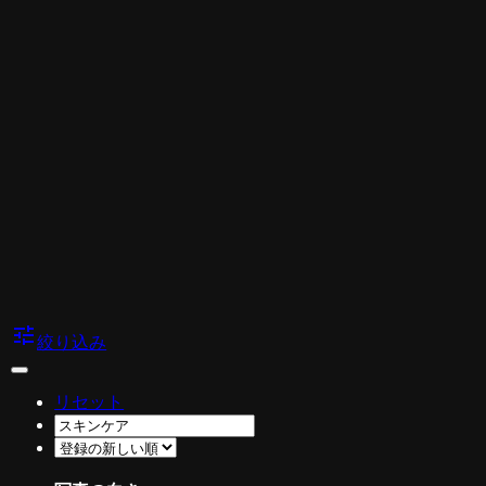
tune
絞り込み
リセット