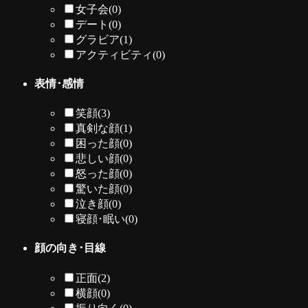
女子会
(0)
デート
(0)
グラビア
(1)
アクティビティ
(0)
表情･感情
笑顔
(3)
真剣な顔
(1)
困った顔
(0)
悲しい顔
(0)
怒った顔
(0)
驚いた顔
(0)
泣き顔
(0)
寝顔･眠い
(0)
顔の向き･目線
正面
(2)
横顔
(0)