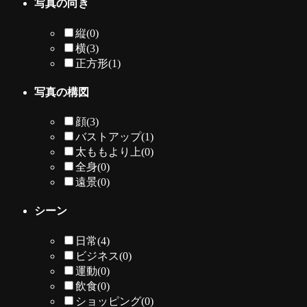
写真の向き
縦
(0)
横
(3)
正方形
(1)
写真の構図
顔
(3)
バストアップ
(1)
太ももより上
(0)
全身
(0)
遠景
(0)
シーン
日常
(4)
ビジネス
(0)
運動
(0)
飲食
(0)
ショッピング
(0)