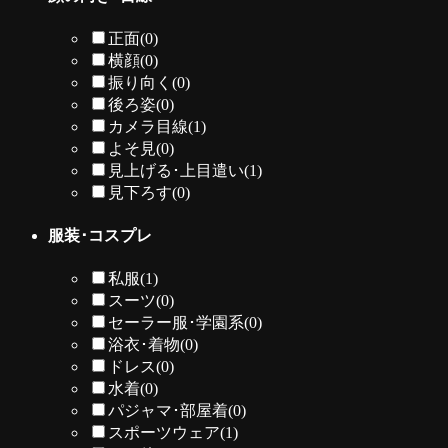
正面
(0)
横顔
(0)
振り向く
(0)
後ろ姿
(0)
カメラ目線
(1)
よそ見
(0)
見上げる･上目遣い
(1)
見下ろす
(0)
服装･コスプレ
私服
(1)
スーツ
(0)
セーラー服･学園系
(0)
浴衣･着物
(0)
ドレス
(0)
水着
(0)
パジャマ･部屋着
(0)
スポーツウェア
(1)