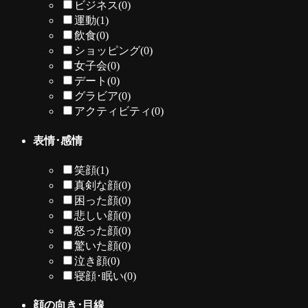
ビジネス
(0)
運動
(1)
飲食
(0)
ショッピング
(0)
女子会
(0)
デート
(0)
グラビア
(0)
アクティビティ
(0)
表情･感情
笑顔
(1)
真剣な顔
(0)
困った顔
(0)
悲しい顔
(0)
怒った顔
(0)
驚いた顔
(0)
泣き顔
(0)
寝顔･眠い
(0)
顔の向き･目線