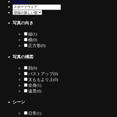
リセット
写真の向き
縦
(1)
横
(0)
正方形
(0)
写真の構図
顔
(0)
バストアップ
(0)
太ももより上
(0)
全身
(1)
遠景
(0)
シーン
日常
(1)