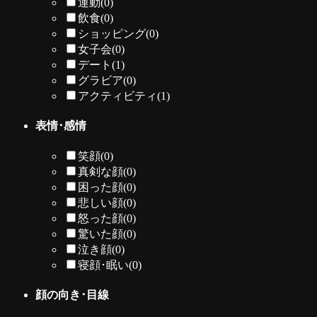
運動
(0)
飲食
(0)
ショッピング
(0)
女子会
(0)
デート
(1)
グラビア
(0)
アクティビティ
(1)
表情･感情
笑顔
(0)
真剣な顔
(0)
困った顔
(0)
悲しい顔
(0)
怒った顔
(0)
驚いた顔
(0)
泣き顔
(0)
寝顔･眠い
(0)
顔の向き･目線