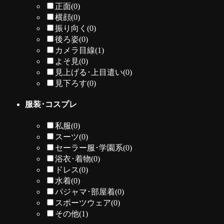
正面
(0)
横顔
(0)
振り向く
(0)
後ろ姿
(0)
カメラ目線
(1)
よそ見
(0)
見上げる･上目遣い
(0)
見下ろす
(0)
服装･コスプレ
私服
(0)
スーツ
(0)
セーラー服･学園系
(0)
浴衣･着物
(0)
ドレス
(0)
水着
(0)
パジャマ･部屋着
(0)
スポーツウェア
(0)
その他
(1)