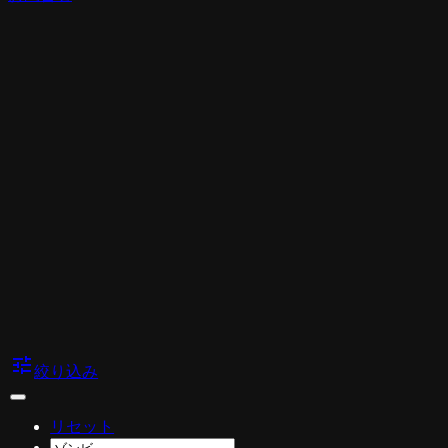
tune
絞り込み
リセット