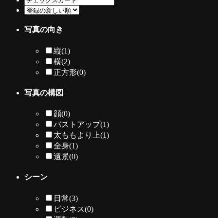
写真の向き
縦
(1)
横
(2)
正方形
(0)
写真の構図
顔
(0)
バストアップ
(1)
太ももより上
(1)
全身
(1)
遠景
(0)
シーン
日常
(3)
ビジネス
(0)