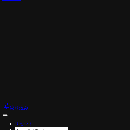
tune
絞り込み
リセット