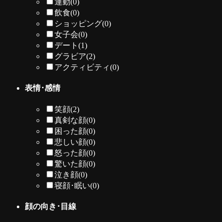
運動
(0)
飲食
(0)
ショッピング
(0)
女子会
(0)
デート
(1)
グラビア
(2)
アクティビティ
(0)
表情･感情
笑顔
(2)
真剣な顔
(0)
困った顔
(0)
悲しい顔
(0)
怒った顔
(0)
驚いた顔
(0)
泣き顔
(0)
寝顔･眠い
(0)
顔の向き･目線