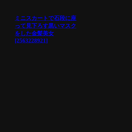
ミニスカートで石段に座
って見下ろす黒いマスク
をした金髪美女
[2563228921]