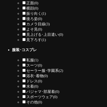
正面
(0)
横顔
(0)
振り向く
(1)
後ろ姿
(0)
カメラ目線
(3)
よそ見
(0)
見上げる･上目遣い
(0)
見下ろす
(1)
服装･コスプレ
私服
(1)
スーツ
(0)
セーラー服･学園系
(2)
浴衣･着物
(0)
ドレス
(0)
水着
(0)
パジャマ･部屋着
(0)
スポーツウェア
(0)
その他
(0)