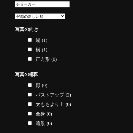
写真の向き
縦
(1)
横
(1)
正方形
(0)
写真の構図
顔
(0)
バストアップ
(2)
太ももより上
(0)
全身
(0)
遠景
(0)