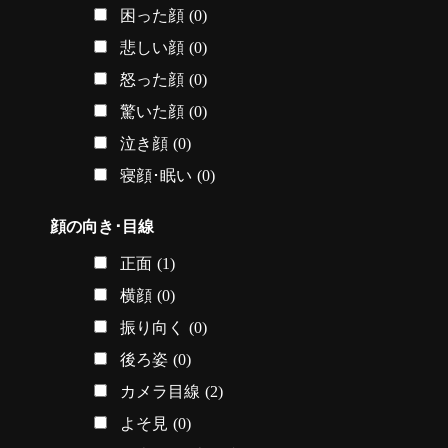
困った顔
(0)
悲しい顔
(0)
怒った顔
(0)
驚いた顔
(0)
泣き顔
(0)
寝顔･眠い
(0)
顔の向き･目線
正面
(1)
横顔
(0)
振り向く
(0)
後ろ姿
(0)
カメラ目線
(2)
よそ見
(0)