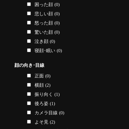
困った顔
(0)
悲しい顔
(0)
怒った顔
(0)
驚いた顔
(0)
泣き顔
(0)
寝顔･眠い
(0)
顔の向き･目線
正面
(0)
横顔
(2)
振り向く
(1)
後ろ姿
(1)
カメラ目線
(0)
よそ見
(2)