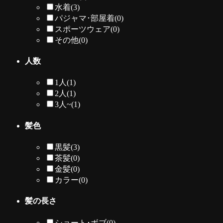
水着
(3)
パジャマ･部屋着
(0)
スポーツウェア
(0)
その他
(0)
人数
1人
(1)
2人
(1)
3人~
(1)
髪色
黒髪
(3)
茶髪
(0)
金髪
(0)
カラー
(0)
髪の長さ
ショート･ボブ
(0)