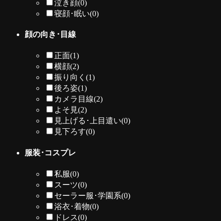
泣き顔
(0)
寝顔･眠い
(0)
顔の向き･目線
正面
(1)
横顔
(2)
振り向く
(1)
後ろ姿
(1)
カメラ目線
(2)
よそ見
(2)
見上げる･上目遣い
(0)
見下ろす
(0)
服装･コスプレ
私服
(0)
スーツ
(0)
セーラー服･学園系
(0)
浴衣･着物
(0)
ドレス
(0)