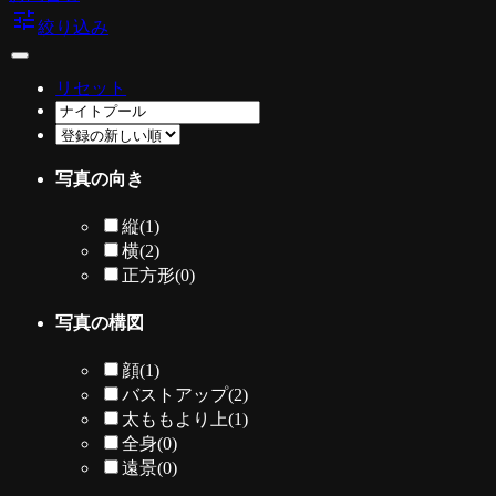
tune
絞り込み
リセット
写真の向き
縦
(1)
横
(2)
正方形
(0)
写真の構図
顔
(1)
バストアップ
(2)
太ももより上
(1)
全身
(0)
遠景
(0)