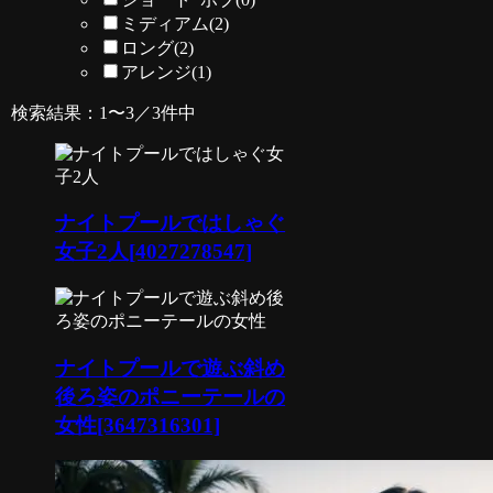
ミディアム
(2)
ロング
(2)
アレンジ
(1)
検索結果：1〜3／3件中
ナイトプールではしゃぐ
女子2人[4027278547]
ナイトプールで遊ぶ斜め
後ろ姿のポニーテールの
女性[3647316301]