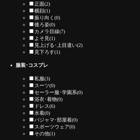
正面
(2)
横顔
(1)
振り向く
(0)
後ろ姿
(0)
カメラ目線
(7)
よそ見
(1)
見上げる･上目遣い
(2)
見下ろす
(1)
服装･コスプレ
私服
(3)
スーツ
(0)
セーラー服･学園系
(0)
浴衣･着物
(0)
ドレス
(6)
水着
(0)
パジャマ･部屋着
(0)
スポーツウェア
(0)
その他
(1)