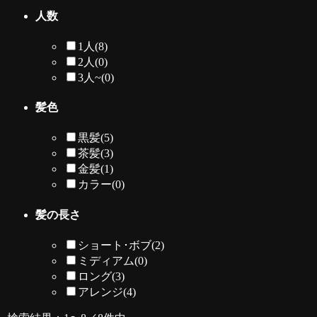
人数
1人
(8)
2人
(0)
3人~
(0)
髪色
黒髪
(5)
茶髪
(3)
金髪
(1)
カラー
(0)
髪の長さ
ショート･ボブ
(2)
ミディアム
(0)
ロング
(3)
アレンジ
(4)