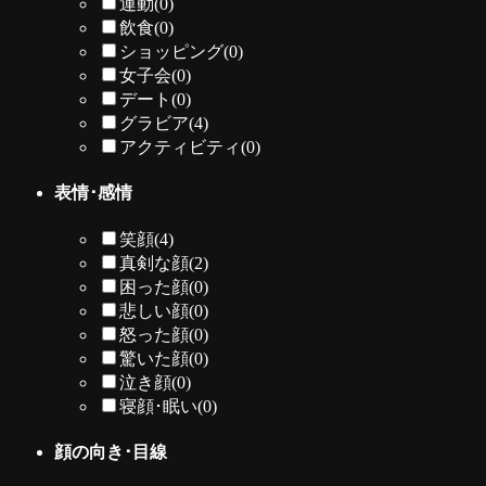
運動
(0)
飲食
(0)
ショッピング
(0)
女子会
(0)
デート
(0)
グラビア
(4)
アクティビティ
(0)
表情･感情
笑顔
(4)
真剣な顔
(2)
困った顔
(0)
悲しい顔
(0)
怒った顔
(0)
驚いた顔
(0)
泣き顔
(0)
寝顔･眠い
(0)
顔の向き･目線