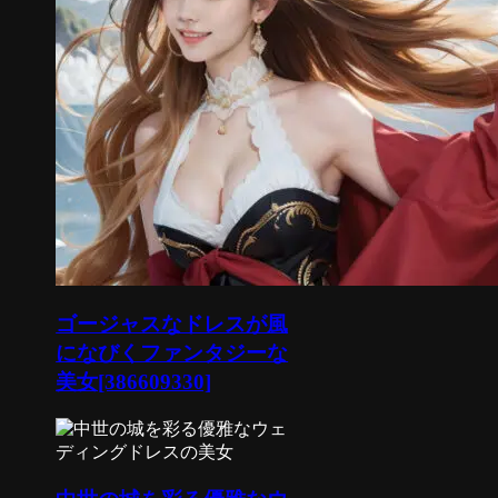
ゴージャスなドレスが風
になびくファンタジーな
美女[386609330]