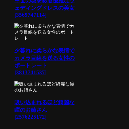
中世の城を彩る優雅なウ
ェディングドレスの美女
[3569747114]
夕暮れに柔らかな表情で
カメラ目線を送る女性の
ポートレート
[3813741537]
吸い込まれるほど綺麗な
瞳のお姉さん
[2576225172]