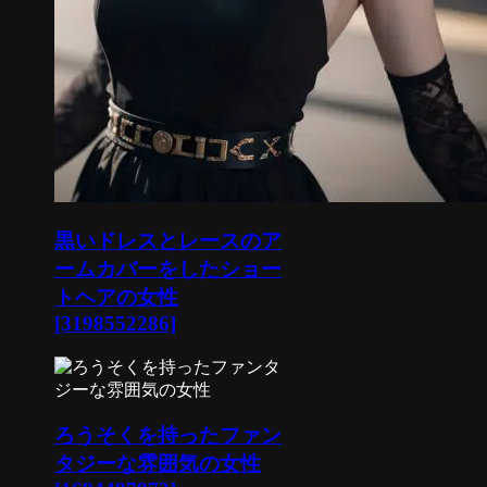
黒いドレスとレースのア
ームカバーをしたショー
トヘアの女性
[3198552286]
ろうそくを持ったファン
タジーな雰囲気の女性