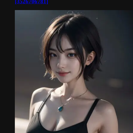
[3526706781]