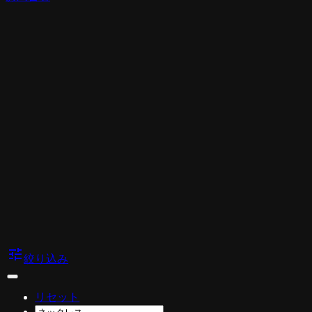
tune
絞り込み
リセット