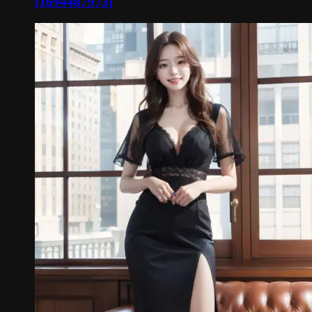
[1694487973]