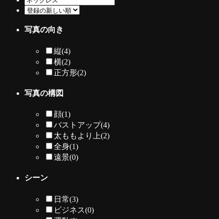
写真の向き
縦
(4)
横
(2)
正方形
(2)
写真の構図
顔
(1)
バストアップ
(4)
太ももより上
(2)
全身
(1)
遠景
(0)
シーン
日常
(3)
ビジネス
(0)