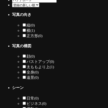
写真の向き
縦
(0)
横
(1)
正方形
(0)
写真の構図
顔
(0)
バストアップ
(0)
太ももより上
(1)
全身
(0)
遠景
(0)
シーン
日常
(0)
ビジネス
(0)