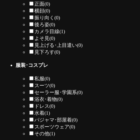
正面
(0)
横顔
(0)
振り向く
(0)
後ろ姿
(0)
カメラ目線
(1)
よそ見
(0)
見上げる･上目遣い
(0)
見下ろす
(0)
服装･コスプレ
私服
(0)
スーツ
(0)
セーラー服･学園系
(0)
浴衣･着物
(0)
ドレス
(0)
水着
(1)
パジャマ･部屋着
(0)
スポーツウェア
(0)
その他
(1)