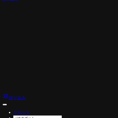
tune
絞り込み
リセット