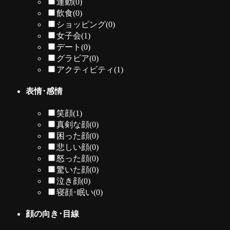
運動
(0)
飲食
(0)
ショッピング
(0)
女子会
(1)
デート
(0)
グラビア
(0)
アクティビティ
(1)
表情･感情
笑顔
(1)
真剣な顔
(0)
困った顔
(0)
悲しい顔
(0)
怒った顔
(0)
驚いた顔
(0)
泣き顔
(0)
寝顔･眠い
(0)
顔の向き･目線