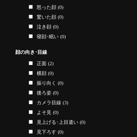
怒った顔
(0)
驚いた顔
(0)
泣き顔
(0)
寝顔･眠い
(0)
顔の向き･目線
正面
(2)
横顔
(0)
振り向く
(0)
後ろ姿
(0)
カメラ目線
(3)
よそ見
(0)
見上げる･上目遣い
(0)
見下ろす
(0)