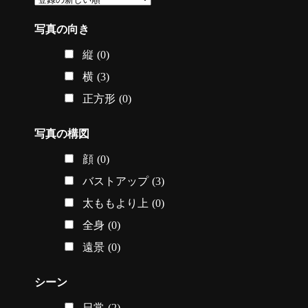
写真の向き
縦
(0)
横
(3)
正方形
(0)
写真の構図
顔
(0)
バストアップ
(3)
太ももより上
(0)
全身
(0)
遠景
(0)
シーン
日常
(2)