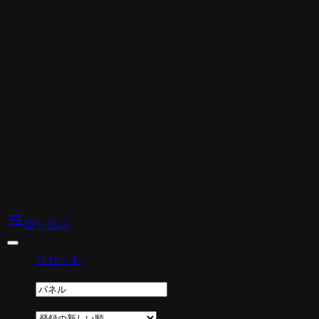
tune
絞り込み
リセット