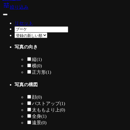
tune
絞り込み
リセット
写真の向き
縦
(1)
横
(0)
正方形
(1)
写真の構図
顔
(0)
バストアップ
(1)
太ももより上
(0)
全身
(1)
遠景
(0)