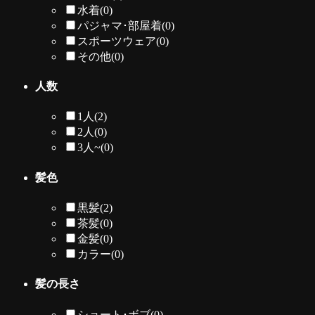
水着
(0)
パジャマ･部屋着
(0)
スポーツウェア
(0)
その他
(0)
人数
1人
(2)
2人
(0)
3人~
(0)
髪色
黒髪
(2)
茶髪
(0)
金髪
(0)
カラー
(0)
髪の長さ
ショート･ボブ
(0)