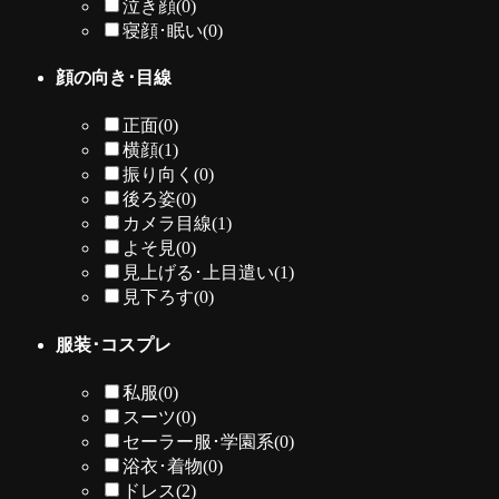
泣き顔
(0)
寝顔･眠い
(0)
顔の向き･目線
正面
(0)
横顔
(1)
振り向く
(0)
後ろ姿
(0)
カメラ目線
(1)
よそ見
(0)
見上げる･上目遣い
(1)
見下ろす
(0)
服装･コスプレ
私服
(0)
スーツ
(0)
セーラー服･学園系
(0)
浴衣･着物
(0)
ドレス
(2)