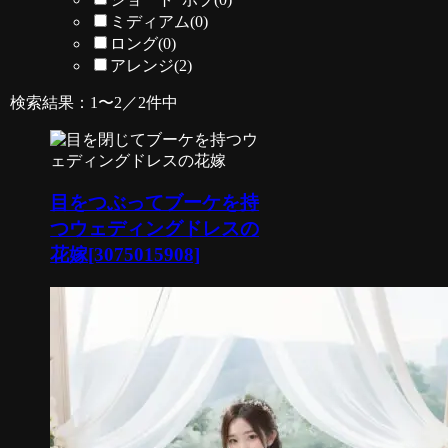
ミディアム
(0)
ロング
(0)
アレンジ
(2)
検索結果：1〜2／2件中
目をつぶってブーケを持
つウェディングドレスの
花嫁[3075015908]