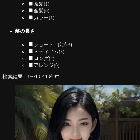
茶髪
(1)
金髪
(0)
カラー
(1)
髪の長さ
ショート･ボブ
(3)
ミディアム
(3)
ロング
(4)
アレンジ
(6)
検索結果：1〜13／13件中