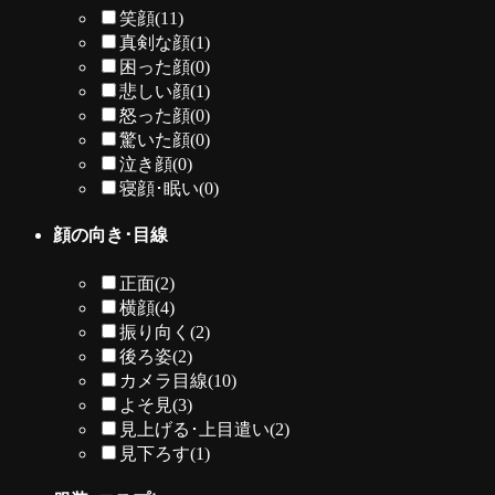
笑顔
(11)
真剣な顔
(1)
困った顔
(0)
悲しい顔
(1)
怒った顔
(0)
驚いた顔
(0)
泣き顔
(0)
寝顔･眠い
(0)
顔の向き･目線
正面
(2)
横顔
(4)
振り向く
(2)
後ろ姿
(2)
カメラ目線
(10)
よそ見
(3)
見上げる･上目遣い
(2)
見下ろす
(1)