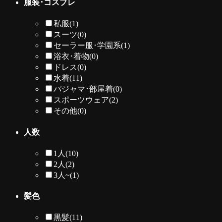
服装･コスプレ
私服
(1)
スーツ
(0)
セーラー服･学園系
(1)
浴衣･着物
(0)
ドレス
(0)
水着
(11)
パジャマ･部屋着
(0)
スポーツウェア
(2)
その他
(0)
人数
1人
(10)
2人
(2)
3人~
(1)
髪色
黒髪
(11)