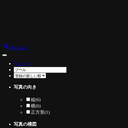
tune
絞り込み
リセット
写真の向き
縦
(6)
横
(6)
正方形
(1)
写真の構図