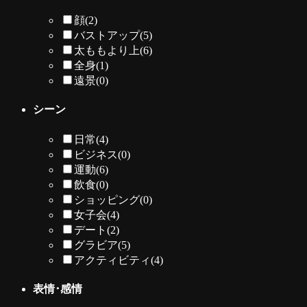
顔
(2)
バストアップ
(5)
太ももより上
(6)
全身
(1)
遠景
(0)
シーン
日常
(4)
ビジネス
(0)
運動
(6)
飲食
(0)
ショッピング
(0)
女子会
(4)
デート
(2)
グラビア
(5)
アクティビティ
(4)
表情･感情