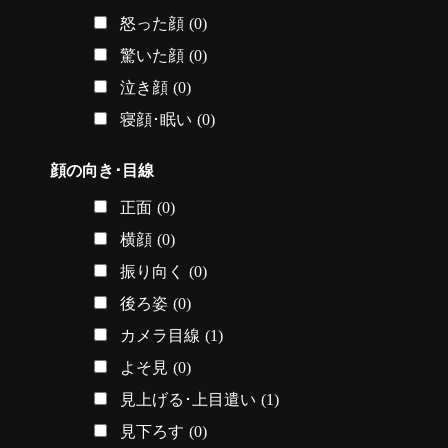
怒った顔
(0)
驚いた顔
(0)
泣き顔
(0)
寝顔･眠い
(0)
顔の向き･目線
正面
(0)
横顔
(0)
振り向く
(0)
後ろ姿
(0)
カメラ目線
(1)
よそ見
(0)
見上げる･上目遣い
(1)
見下ろす
(0)