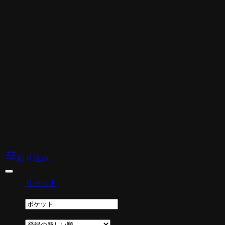
tune
絞り込み
リセット