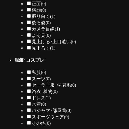
正面
(0)
横顔
(0)
振り向く
(1)
後ろ姿
(0)
カメラ目線
(1)
よそ見
(0)
見上げる･上目遣い
(0)
見下ろす
(1)
服装･コスプレ
私服
(0)
スーツ
(0)
セーラー服･学園系
(0)
浴衣･着物
(0)
ドレス
(1)
水着
(0)
パジャマ･部屋着
(0)
スポーツウェア
(0)
その他
(0)