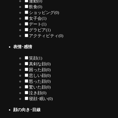
運動
(0)
飲食
(0)
ショッピング
(0)
女子会
(1)
デート
(1)
グラビア
(1)
アクティビティ
(0)
表情･感情
笑顔
(1)
真剣な顔
(0)
困った顔
(0)
悲しい顔
(0)
怒った顔
(0)
驚いた顔
(0)
泣き顔
(0)
寝顔･眠い
(0)
顔の向き･目線