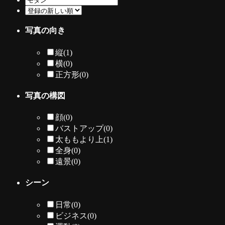
写真の向き
縦
(1)
横
(0)
正方形
(0)
写真の構図
顔
(0)
バストアップ
(0)
太ももより上
(1)
全身
(0)
遠景
(0)
シーン
日常
(0)
ビジネス
(0)