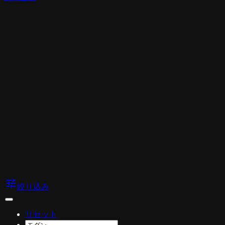
tune
絞り込み
リセット