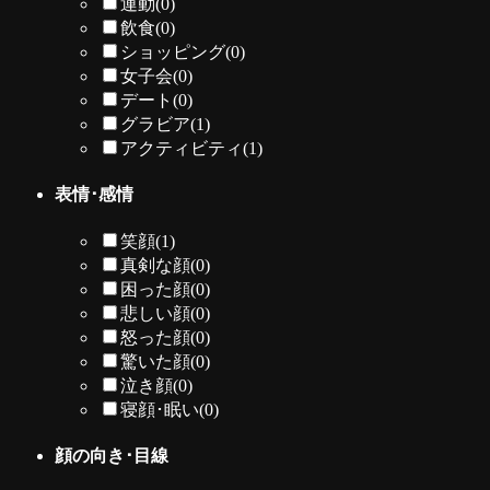
運動
(0)
飲食
(0)
ショッピング
(0)
女子会
(0)
デート
(0)
グラビア
(1)
アクティビティ
(1)
表情･感情
笑顔
(1)
真剣な顔
(0)
困った顔
(0)
悲しい顔
(0)
怒った顔
(0)
驚いた顔
(0)
泣き顔
(0)
寝顔･眠い
(0)
顔の向き･目線