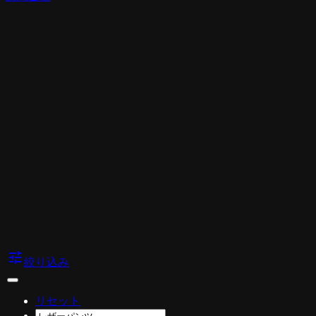
tune
絞り込み
リセット