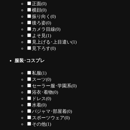
正面
(0)
横顔
(0)
振り向く
(0)
後ろ姿
(0)
カメラ目線
(0)
よそ見
(1)
見上げる･上目遣い
(1)
見下ろす
(0)
服装･コスプレ
私服
(1)
スーツ
(0)
セーラー服･学園系
(0)
浴衣･着物
(0)
ドレス
(0)
水着
(0)
パジャマ･部屋着
(0)
スポーツウェア
(0)
その他
(1)