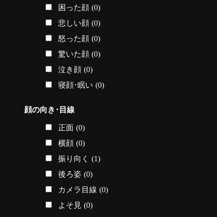
困った顔
(0)
悲しい顔
(0)
怒った顔
(0)
驚いた顔
(0)
泣き顔
(0)
寝顔･眠い
(0)
顔の向き･目線
正面
(0)
横顔
(0)
振り向く
(1)
後ろ姿
(0)
カメラ目線
(0)
よそ見
(0)