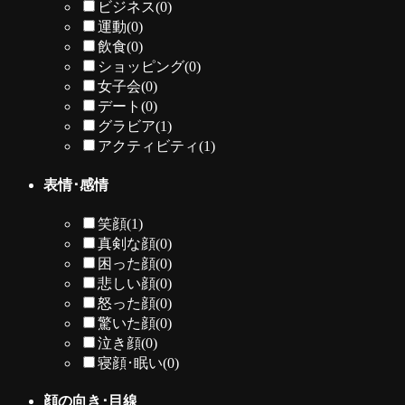
ビジネス
(0)
運動
(0)
飲食
(0)
ショッピング
(0)
女子会
(0)
デート
(0)
グラビア
(1)
アクティビティ
(1)
表情･感情
笑顔
(1)
真剣な顔
(0)
困った顔
(0)
悲しい顔
(0)
怒った顔
(0)
驚いた顔
(0)
泣き顔
(0)
寝顔･眠い
(0)
顔の向き･目線