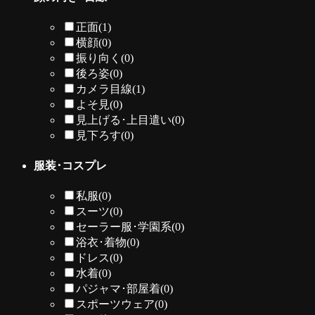
正面
(1)
横顔
(0)
振り向く
(0)
後ろ姿
(0)
カメラ目線
(1)
よそ見
(0)
見上げる･上目遣い
(0)
見下ろす
(0)
服装･コスプレ
私服
(0)
スーツ
(0)
セーラー服･学園系
(0)
浴衣･着物
(0)
ドレス
(0)
水着
(0)
パジャマ･部屋着
(0)
スポーツウェア
(0)