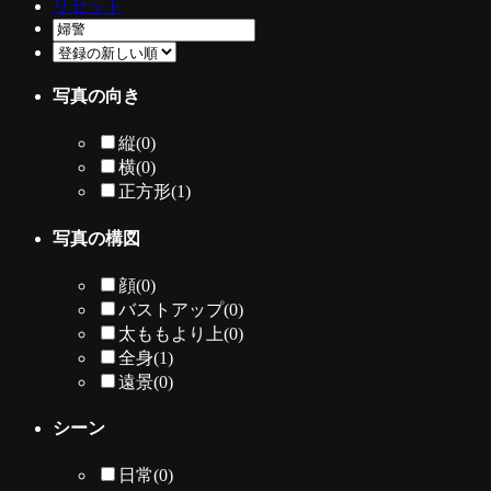
リセット
写真の向き
縦
(0)
横
(0)
正方形
(1)
写真の構図
顔
(0)
バストアップ
(0)
太ももより上
(0)
全身
(1)
遠景
(0)
シーン
日常
(0)