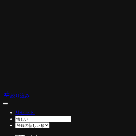
tune
絞り込み
リセット