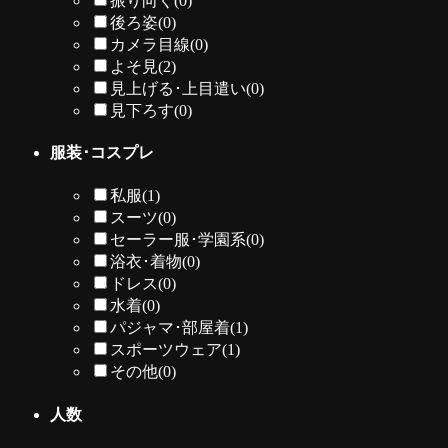
振り向く
(0)
後ろ姿
(0)
カメラ目線
(0)
よそ見
(2)
見上げる･上目遣い
(0)
見下ろす
(0)
服装･コスプレ
私服
(1)
スーツ
(0)
セーラー服･学園系
(0)
浴衣･着物
(0)
ドレス
(0)
水着
(0)
パジャマ･部屋着
(1)
スポーツウェア
(1)
その他
(0)
人数