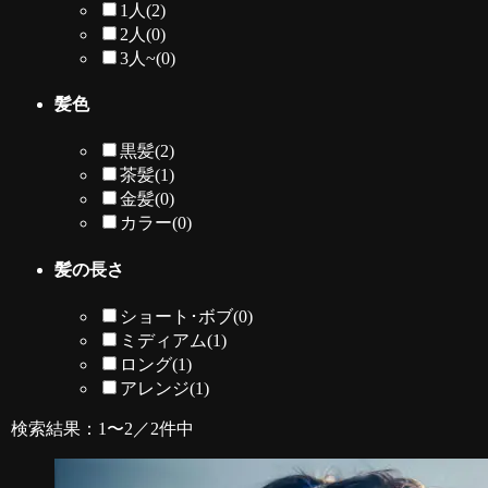
1人
(2)
2人
(0)
3人~
(0)
髪色
黒髪
(2)
茶髪
(1)
金髪
(0)
カラー
(0)
髪の長さ
ショート･ボブ
(0)
ミディアム
(1)
ロング
(1)
アレンジ
(1)
検索結果：1〜2／2件中