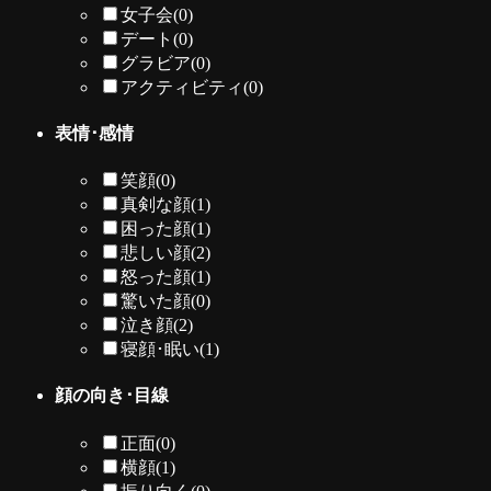
女子会
(0)
デート
(0)
グラビア
(0)
アクティビティ
(0)
表情･感情
笑顔
(0)
真剣な顔
(1)
困った顔
(1)
悲しい顔
(2)
怒った顔
(1)
驚いた顔
(0)
泣き顔
(2)
寝顔･眠い
(1)
顔の向き･目線
正面
(0)
横顔
(1)