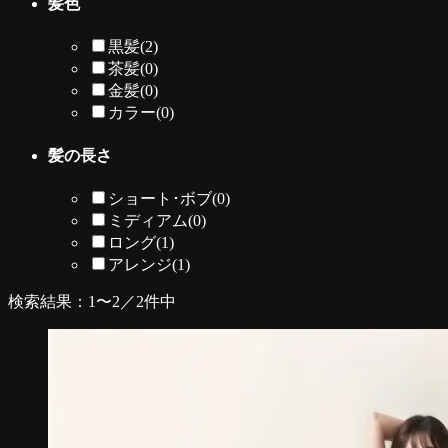
髪色
黒髪
(2)
茶髪
(0)
金髪
(0)
カラー
(0)
髪の長さ
ショート･ボブ
(0)
ミディアム
(0)
ロング
(1)
アレンジ
(1)
検索結果：1〜2／2件中