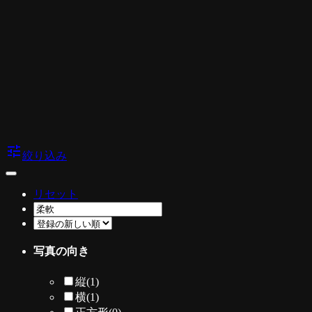
tune
絞り込み
リセット
写真の向き
縦
(1)
横
(1)