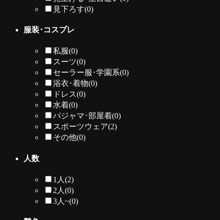
見下ろす
(0)
服装･コスプレ
私服
(0)
スーツ
(0)
セーラー服･学園系
(0)
浴衣･着物
(0)
ドレス
(0)
水着
(0)
パジャマ･部屋着
(0)
スポーツウェア
(2)
その他
(0)
人数
1人
(2)
2人
(0)
3人~
(0)