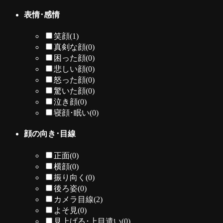
表情･感情
笑顔
(1)
真剣な顔
(0)
困った顔
(0)
悲しい顔
(0)
怒った顔
(0)
驚いた顔
(0)
泣き顔
(0)
寝顔･眠い
(0)
顔の向き･目線
正面
(0)
横顔
(0)
振り向く
(0)
後ろ姿
(0)
カメラ目線
(2)
よそ見
(0)
見上げる･上目遣い
(0)