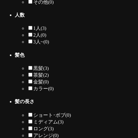
その他
(0)
人数
1人
(3)
2人
(0)
3人~
(0)
髪色
黒髪
(3)
茶髪
(2)
金髪
(0)
カラー
(0)
髪の長さ
ショート･ボブ
(0)
ミディアム
(3)
ロング
(3)
アレンジ
(0)