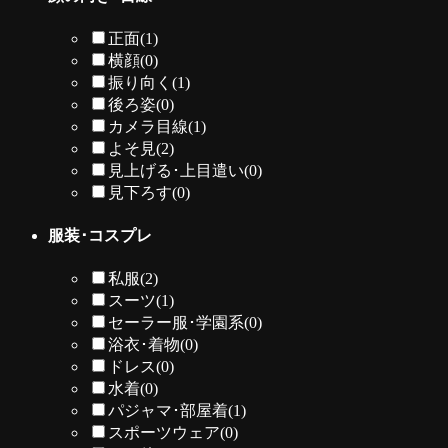
正面
(1)
横顔
(0)
振り向く
(1)
後ろ姿
(0)
カメラ目線
(1)
よそ見
(2)
見上げる･上目遣い
(0)
見下ろす
(0)
服装･コスプレ
私服
(2)
スーツ
(1)
セーラー服･学園系
(0)
浴衣･着物
(0)
ドレス
(0)
水着
(0)
パジャマ･部屋着
(1)
スポーツウェア
(0)