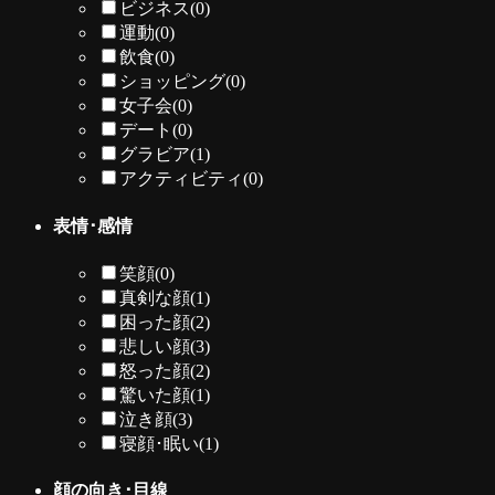
ビジネス
(0)
運動
(0)
飲食
(0)
ショッピング
(0)
女子会
(0)
デート
(0)
グラビア
(1)
アクティビティ
(0)
表情･感情
笑顔
(0)
真剣な顔
(1)
困った顔
(2)
悲しい顔
(3)
怒った顔
(2)
驚いた顔
(1)
泣き顔
(3)
寝顔･眠い
(1)
顔の向き･目線