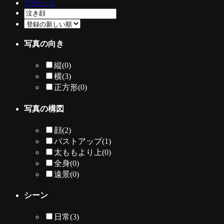
リセット
写真の向き
縦
(0)
横
(3)
正方形
(0)
写真の構図
顔
(2)
バストアップ
(1)
太ももより上
(0)
全身
(0)
遠景
(0)
シーン
日常
(3)