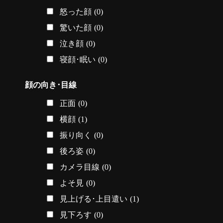
怒った顔
(0)
驚いた顔
(0)
泣き顔
(0)
寝顔･眠い
(0)
顔の向き･目線
正面
(0)
横顔
(1)
振り向く
(0)
後ろ姿
(0)
カメラ目線
(0)
よそ見
(0)
見上げる･上目遣い
(1)
見下ろす
(0)