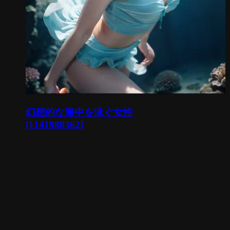
幻想的な海中を泳ぐ女性
[1141980362]