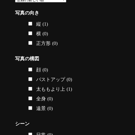
写真の向き
縦
(1)
横
(0)
正方形
(0)
写真の構図
顔
(0)
バストアップ
(0)
太ももより上
(1)
全身
(0)
遠景
(0)
シーン
日常
(0)