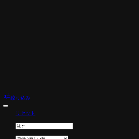
tune
絞り込み
リセット