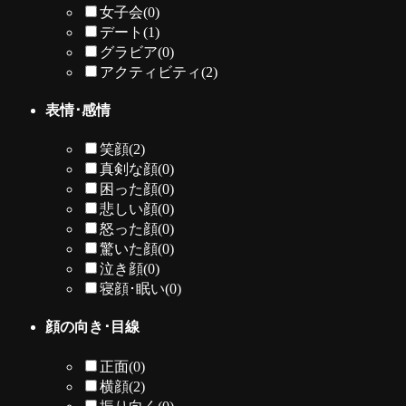
女子会
(0)
デート
(1)
グラビア
(0)
アクティビティ
(2)
表情･感情
笑顔
(2)
真剣な顔
(0)
困った顔
(0)
悲しい顔
(0)
怒った顔
(0)
驚いた顔
(0)
泣き顔
(0)
寝顔･眠い
(0)
顔の向き･目線
正面
(0)
横顔
(2)