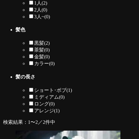
1人
(2)
2人
(0)
3人~
(0)
髪色
黒髪
(2)
茶髪
(0)
金髪
(0)
カラー
(0)
髪の長さ
ショート･ボブ
(1)
ミディアム
(0)
ロング
(0)
アレンジ
(1)
検索結果：1〜2／2件中