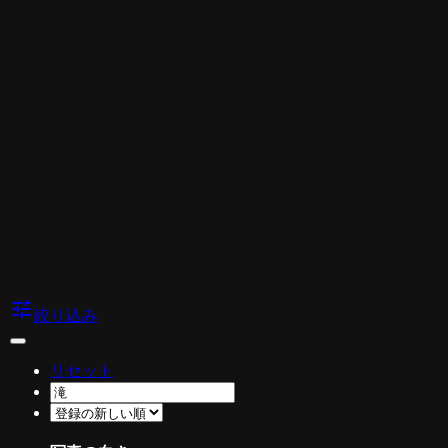
tune
絞り込み
リセット