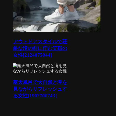
アウトドアスタイルで荘
厳な滝の前に佇む笑顔の
女性[2124075044]
露天風呂で大自然と滝を
見ながらリフレッシュす
る女性[1902700743]