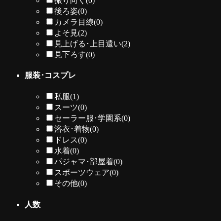
振り向く
(0)
後ろ姿
(0)
カメラ目線
(0)
よそ見
(2)
見上げる･上目遣い
(2)
見下ろす
(0)
服装･コスプレ
私服
(1)
スーツ
(0)
セーラー服･学園系
(0)
浴衣･着物
(0)
ドレス
(0)
水着
(0)
パジャマ･部屋着
(0)
スポーツウェア
(0)
その他
(0)
人数