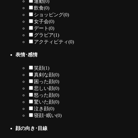
運動
(0)
飲食
(0)
ショッピング
(0)
女子会
(0)
デート
(0)
グラビア
(1)
アクティビティ
(0)
表情･感情
笑顔
(1)
真剣な顔
(0)
困った顔
(0)
悲しい顔
(0)
怒った顔
(0)
驚いた顔
(0)
泣き顔
(0)
寝顔･眠い
(0)
顔の向き･目線