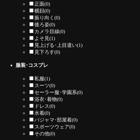
正面
(0)
横顔
(0)
振り向く
(0)
後ろ姿
(0)
カメラ目線
(0)
よそ見
(1)
見上げる･上目遣い
(1)
見下ろす
(0)
服装･コスプレ
私服
(1)
スーツ
(0)
セーラー服･学園系
(0)
浴衣･着物
(0)
ドレス
(0)
水着
(0)
パジャマ･部屋着
(0)
スポーツウェア
(0)
その他
(0)