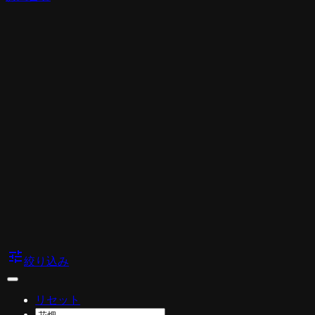
tune
絞り込み
リセット