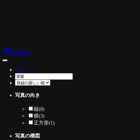
tune
絞り込み
リセット
写真の向き
縦
(8)
横
(3)
正方形
(1)
写真の構図