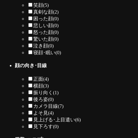
笑顔
(5)
真剣な顔
(2)
困った顔
(0)
悲しい顔
(0)
怒った顔
(0)
驚いた顔
(0)
泣き顔
(0)
寝顔･眠い
(0)
顔の向き･目線
正面
(4)
横顔
(3)
振り向く
(1)
後ろ姿
(0)
カメラ目線
(7)
よそ見
(4)
見上げる･上目遣い
(6)
見下ろす
(0)