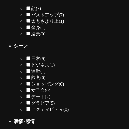
顔
(3)
バストアップ
(7)
太ももより上
(1)
全身
(1)
遠景
(0)
シーン
日常
(9)
ビジネス
(1)
運動
(1)
飲食
(0)
ショッピング
(0)
女子会
(0)
デート
(2)
グラビア
(5)
アクティビティ
(0)
表情･感情