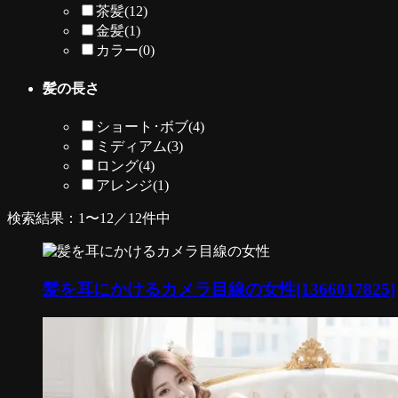
茶髪
(12)
金髪
(1)
カラー
(0)
髪の長さ
ショート･ボブ
(4)
ミディアム
(3)
ロング
(4)
アレンジ
(1)
検索結果：1〜12／12件中
髪を耳にかけるカメラ目線の女性[1366017825]