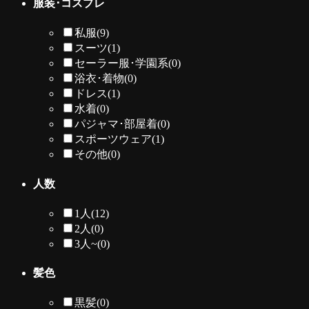
服装･コスプレ
私服
(9)
スーツ
(1)
セーラー服･学園系
(0)
浴衣･着物
(0)
ドレス
(1)
水着
(0)
パジャマ･部屋着
(0)
スポーツウェア
(1)
その他
(0)
人数
1人
(12)
2人
(0)
3人~
(0)
髪色
黒髪
(0)