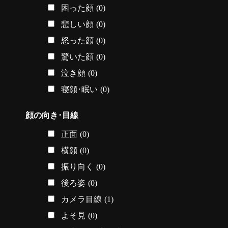
困った顔
(0)
悲しい顔
(0)
怒った顔
(0)
驚いた顔
(0)
泣き顔
(0)
寝顔･眠い
(0)
顔の向き･目線
正面
(0)
横顔
(0)
振り向く
(0)
後ろ姿
(0)
カメラ目線
(1)
よそ見
(0)