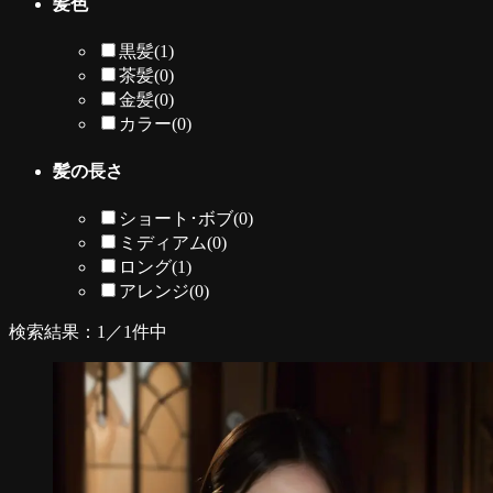
髪色
黒髪
(1)
茶髪
(0)
金髪
(0)
カラー
(0)
髪の長さ
ショート･ボブ
(0)
ミディアム
(0)
ロング
(1)
アレンジ
(0)
検索結果：1／1件中