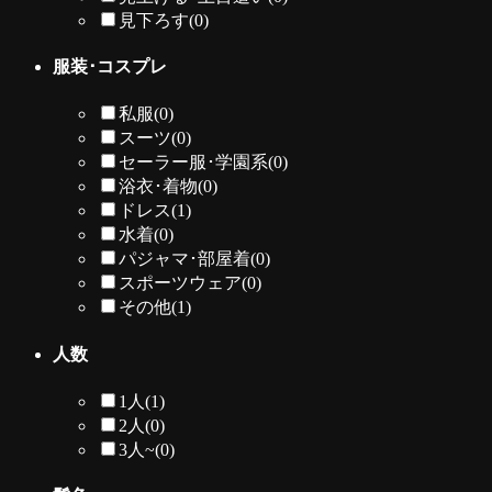
見下ろす
(0)
服装･コスプレ
私服
(0)
スーツ
(0)
セーラー服･学園系
(0)
浴衣･着物
(0)
ドレス
(1)
水着
(0)
パジャマ･部屋着
(0)
スポーツウェア
(0)
その他
(1)
人数
1人
(1)
2人
(0)
3人~
(0)