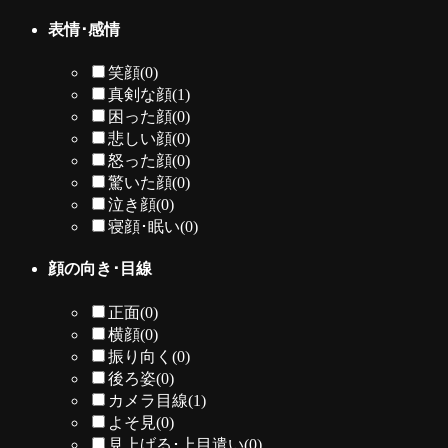
表情･感情
笑顔
(0)
真剣な顔
(1)
困った顔
(0)
悲しい顔
(0)
怒った顔
(0)
驚いた顔
(0)
泣き顔
(0)
寝顔･眠い
(0)
顔の向き･目線
正面
(0)
横顔
(0)
振り向く
(0)
後ろ姿
(0)
カメラ目線
(1)
よそ見
(0)
見上げる･上目遣い
(0)