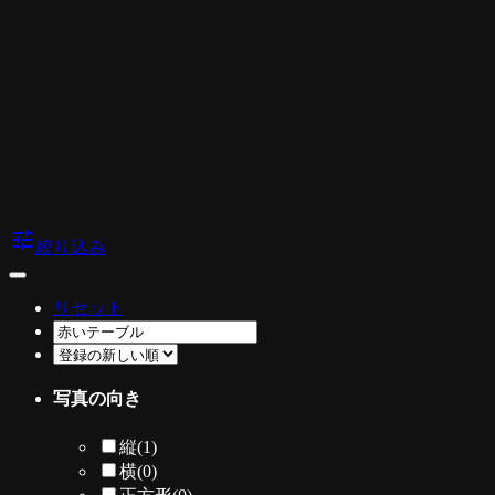
tune
絞り込み
リセット
写真の向き
縦
(1)
横
(0)