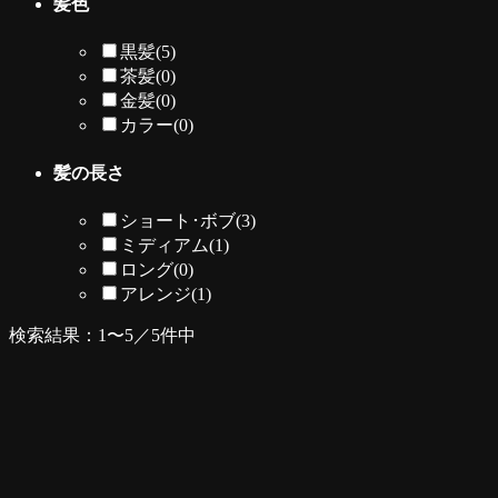
髪色
黒髪
(5)
茶髪
(0)
金髪
(0)
カラー
(0)
髪の長さ
ショート･ボブ
(3)
ミディアム
(1)
ロング
(0)
アレンジ
(1)
検索結果：1〜5／5件中