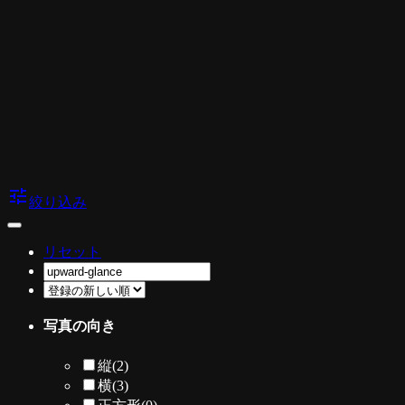
tune
絞り込み
リセット
写真の向き
縦
(2)
横
(3)