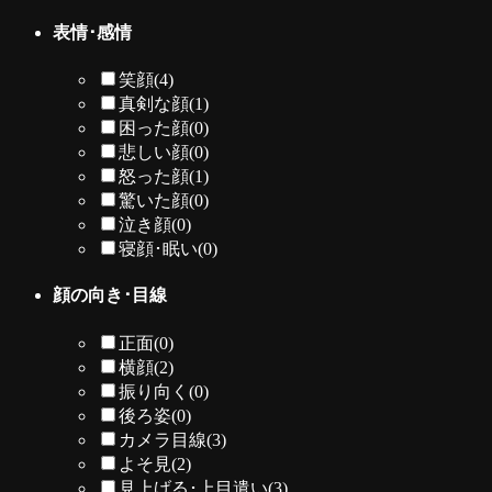
表情･感情
笑顔
(4)
真剣な顔
(1)
困った顔
(0)
悲しい顔
(0)
怒った顔
(1)
驚いた顔
(0)
泣き顔
(0)
寝顔･眠い
(0)
顔の向き･目線
正面
(0)
横顔
(2)
振り向く
(0)
後ろ姿
(0)
カメラ目線
(3)
よそ見
(2)
見上げる･上目遣い
(3)