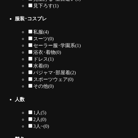
見下ろす
(1)
服装･コスプレ
私服
(4)
スーツ
(0)
セーラー服･学園系
(1)
浴衣･着物
(0)
ドレス
(1)
水着
(0)
パジャマ･部屋着
(2)
スポーツウェア
(0)
その他
(0)
人数
1人
(5)
2人
(0)
3人~
(0)