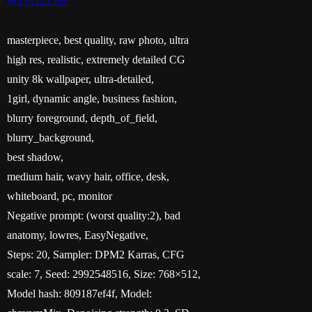
#打ち合わせ
masterpiece, best quality, raw photo, ultra
high res, realistic, extremely detailed CG
unity 8k wallpaper, ultra-detailed,
1girl, dynamic angle, business fashion,
blurry foreground, depth_of_field,
blurry_background,
best shadow,
medium hair, wavy hair, office, desk,
whiteboard, pc, monitor
Negative prompt: (worst quality:2), bad
anatomy, lowres, EasyNegative,
Steps: 20, Sampler: DPM2 Karras, CFG
scale: 7, Seed: 2992548516, Size: 768×512,
Model hash: 809187ef4f, Model: