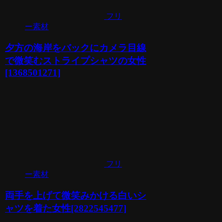
フリ
ー素材
夕方の海岸をバックにカメラ目線
で微笑むストライプシャツの女性
[1368501271]
フリ
ー素材
両手を上げて微笑みかける白いシ
ャツを着た女性[2822545477]