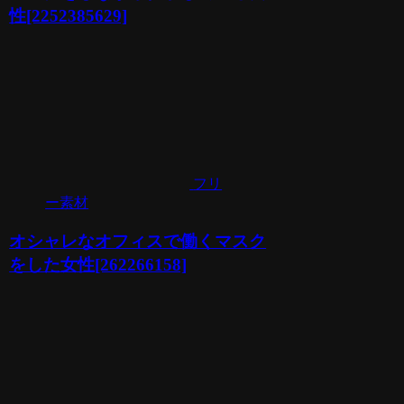
性[2252385629]
フリ
ー素材
オシャレなオフィスで働くマスク
をした女性[262266158]