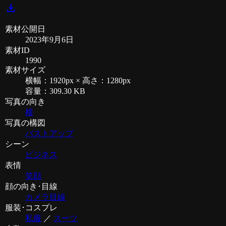
download
素材公開日
2023年9月6日
素材ID
1990
素材サイズ
横幅：1920px × 高さ：1280px
容量：309.30 KB
写真の向き
横
写真の構図
バストアップ
シーン
ビジネス
表情
笑顔
顔の向き･目線
カメラ目線
服装･コスプレ
私服
／
スーツ