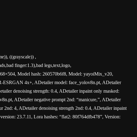
)), ((grayscale)) ,
,bad finger:1.3),bad legs,text,logo,
: 768×504, Model hash: 260570b6f8, Model: yayoiMix_v20,
r: R-ESRGAN 4x+, ADetailer model: face_yolov8n.pt, ADetailer
etailer denoising strength: 0.4, ADetailer inpaint only masked:
v8n.pt, ADetailer negative prompt 2nd: “manicure,”, ADetailer
r 2nd: 4, ADetailer denoising strength 2nd: 0.4, ADetailer inpaint
version: 23.7.11, Lora hashes: “flat2: 80f764dfb478”, Version: