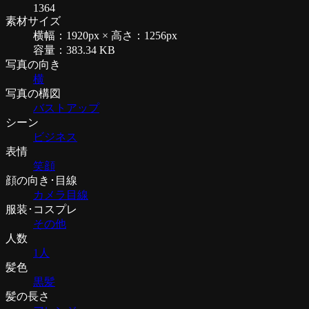
1364
素材サイズ
横幅：1920px × 高さ：1256px
容量：383.34 KB
写真の向き
横
写真の構図
バストアップ
シーン
ビジネス
表情
笑顔
顔の向き･目線
カメラ目線
服装･コスプレ
その他
人数
1人
髪色
黒髪
髪の長さ