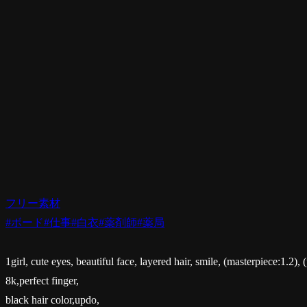
フリー素材
#ボード
#仕事
#白衣
#薬剤師
#薬局
1girl, cute eyes, beautiful face, layered hair, smile, (masterpiece:1.2), 
8k,perfect finger,
black hair color,updo,