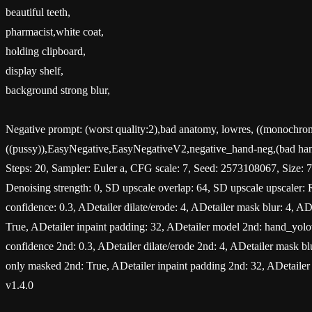
beautiful teeth,
pharmacist,white coat,
holding clipboard,
display shelf,
background strong blur,
Negative prompt: (worst quality:2),bad anatomy, lowres, ((monochrome
((pussy)),EasyNegative,EasyNegativeV2,negative_hand-neg,(bad hands
Steps: 20, Sampler: Euler a, CFG scale: 7, Seed: 2573108067, Size
Denoising strength: 0, SD upscale overlap: 64, SD upscale upscale
confidence: 0.3, ADetailer dilate/erode: 4, ADetailer mask blur: 4, AD
True, ADetailer inpaint padding: 32, ADetailer model 2nd: hand_yolo
confidence 2nd: 0.3, ADetailer dilate/erode 2nd: 4, ADetailer mask blu
only masked 2nd: True, ADetailer inpaint padding 2nd: 32, ADetailer 
v1.4.0