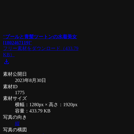
"
プールと青髪ツートンの水着美女
[1802467119]
"
フリー素材をダウンロード
（433.79
KB）
download
素材公開日
2023年8月30日
素材ID
1775
素材サイズ
横幅：1280px × 高さ：1920px
容量：433.79 KB
写真の向き
縦
写真の構図