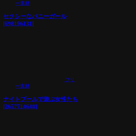
ー素材
セクシーなバニーガール
[698196131]
フリ
ー素材
ナイトプールで遊ぶ女性たち
[2657714648]