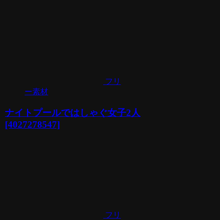
フリ
ー素材
ナイトプールではしゃぐ女子2人
[4027278547]
フリ