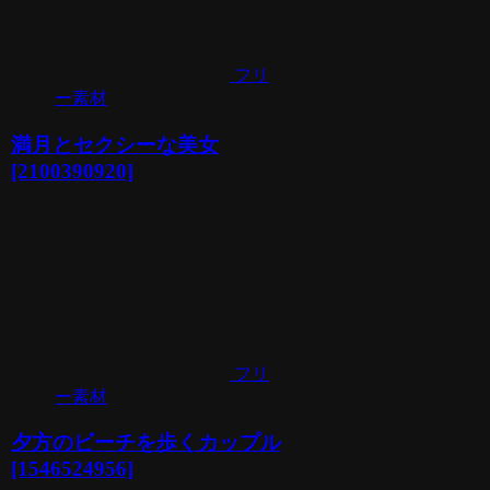
フリ
ー素材
満月とセクシーな美女
[2100390920]
フリ
ー素材
夕方のビーチを歩くカップル
[1546524956]