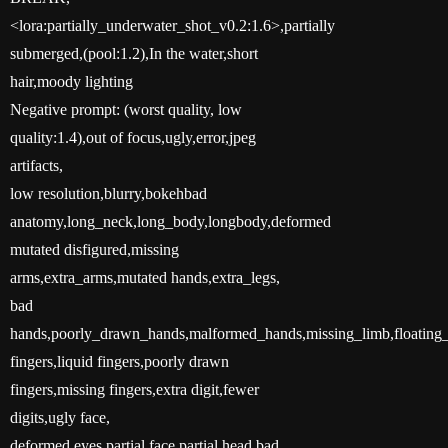
<lora:partially_underwater_shot_v0.2:1.6>,partially
submerged,(pool:1.2),In the water,short
hair,moody lighting
Negative prompt: (worst quality, low
quality:1.4),out of focus,ugly,error,jpeg
artifacts,
low resolution,blurry,bokehbad
anatomy,long_neck,long_body,longbody,deformed
mutated disfigured,missing
arms,extra_arms,mutated hands,extra_legs,
bad
hands,poorly_drawn_hands,malformed_hands,missing_limb,floating_l
fingers,liquid fingers,poorly drawn
fingers,missing fingers,extra digit,fewer
digits,ugly face,
deformed eyes,partial face,partial head,bad