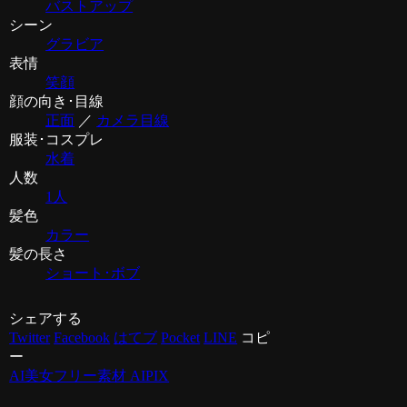
バストアップ
シーン
グラビア
表情
笑顔
顔の向き･目線
正面
／
カメラ目線
服装･コスプレ
水着
人数
1人
髪色
カラー
髪の長さ
ショート･ボブ
シェアする
Twitter
Facebook
はてブ
Pocket
LINE
コピ
ー
AI美女フリー素材 AIPIX