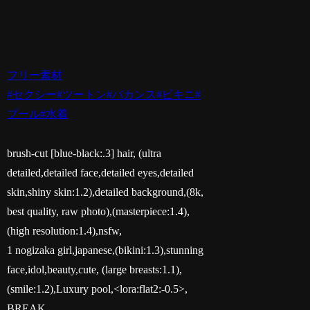
フリー素材
#セクシー
#ツートン
#バカンス
#ビキニ
#
プール
#水着
brush-cut [blue-black:.3] hair, (ultra
detailed,detailed face,detailed eyes,detailed
skin,shiny skin:1.2),detailed background,(8k,
best quality, raw photo),(masterpiece:1.4),
(high resolution:1.4),nsfw,
1 nogizaka girl,japanese,(bikini:1.3),stunning
face,idol,beauty,cute, (large breasts:1.1),
(smile:1.2),Luxury pool,<lora:flat2:-0.5>,
BREAK,