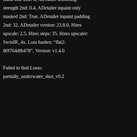
strength 2nd: 0.4, ADetailer inpaint only
masked 2nd: True, ADetailer inpaint padding
2nd: 32, ADetailer version: 23.8.0, Hires
upscale: 2.5, Hires steps: 35, Hires upscaler:
SwinIR_4x, Lora hashes: “flat2:
80f764dfb478”, Version: v1.4.0
Failed to find Loras:
partially_underwater_shot_v0.2