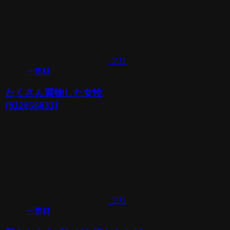
フリ
ー素材
たくさん買物した女性
[932856033]
フリ
ー素材