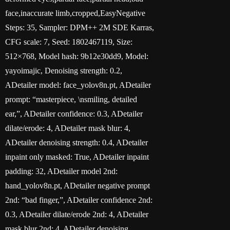
face,inaccurate limb,cropped,EasyNegative
Steps: 35, Sampler: DPM++ 2M SDE Karras,
CFG scale: 7, Seed: 1802467119, Size:
512×768, Model hash: 9b12e30dd9, Model:
yayoimajic, Denoising strength: 0.2,
ADetailer model: face_yolov8n.pt, ADetailer
prompt: “masterpiece, \nsmiling, detailed
ear,”, ADetailer confidence: 0.3, ADetailer
dilate/erode: 4, ADetailer mask blur: 4,
ADetailer denoising strength: 0.4, ADetailer
inpaint only masked: True, ADetailer inpaint
padding: 32, ADetailer model 2nd:
hand_yolov8n.pt, ADetailer negative prompt
2nd: “bad finger,”, ADetailer confidence 2nd:
0.3, ADetailer dilate/erode 2nd: 4, ADetailer
mask blur 2nd: 4, ADetailer denoising