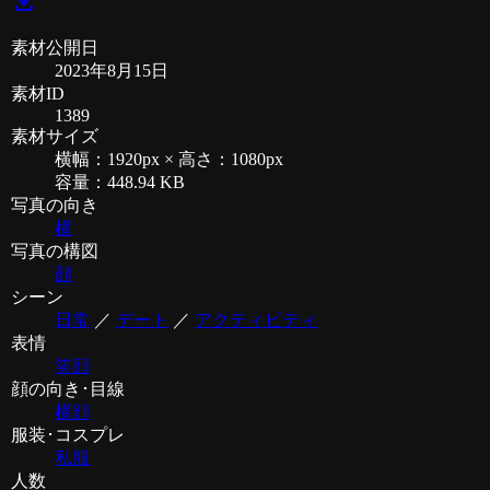
download
素材公開日
2023年8月15日
素材ID
1389
素材サイズ
横幅：1920px × 高さ：1080px
容量：448.94 KB
写真の向き
横
写真の構図
顔
シーン
日常
／
デート
／
アクティビティ
表情
笑顔
顔の向き･目線
横顔
服装･コスプレ
私服
人数