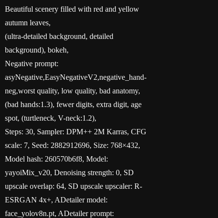
Beautiful scenery filled with red and yellow
autumn leaves,
(ultra-detailed background, detailed
background), bokeh,
Negative prompt:
asyNegative,EasyNegativeV2,negative_hand-
neg,worst quality, low quality, bad anatomy,
(bad hands:1.3), fewer digits, extra digit, age
spot, (turtleneck, V-neck:1.2),
Steps: 30, Sampler: DPM++ 2M Karras, CFG
scale: 7, Seed: 2882912696, Size: 768×432,
Model hash: 260570b6f8, Model:
yayoiMix_v20, Denoising strength: 0, SD
upscale overlap: 64, SD upscale upscaler: R-
ESRGAN 4x+, ADetailer model:
face_yolov8n.pt, ADetailer prompt: