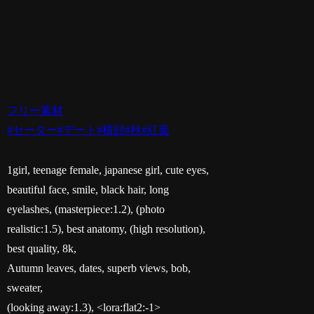
フリー素材
#セーター
#デート
#横顔
#秋
#紅葉
1girl, teenage female, japanese girl, cute eyes,
beautiful face, smile, black hair, long
eyelashes, (masterpiece:1.2), (photo
realistic:1.5), best anatomy, (high resolution),
best quality, 8k,
Autumn leaves, dates, superb views, bob,
sweater,
(looking away:1.3), <lora:flat2:-1>