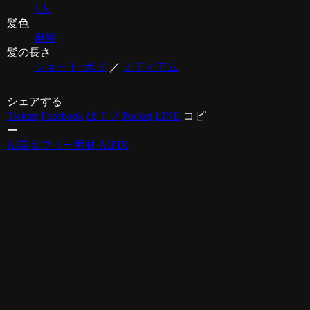
1人
髪色
黒髪
髪の長さ
ショート･ボブ
／
ミディアム
シェアする
Twitter
Facebook
はてブ
Pocket
LINE
コピ
ー
AI美女フリー素材 AIPIX