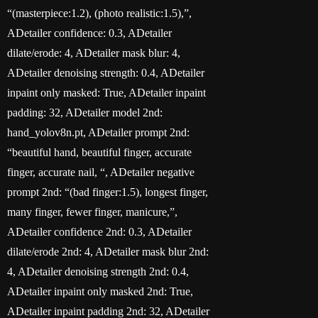
“(masterpiece:1.2), (photo realistic:1.5),”,
ADetailer confidence: 0.3, ADetailer
dilate/erode: 4, ADetailer mask blur: 4,
ADetailer denoising strength: 0.4, ADetailer
inpaint only masked: True, ADetailer inpaint
padding: 32, ADetailer model 2nd:
hand_yolov8n.pt, ADetailer prompt 2nd:
“beautiful hand, beautiful finger, accurate
finger, accurate nail, “, ADetailer negative
prompt 2nd: “(bad finger:1.5), longest finger,
many finger, fewer finger, manicure,”,
ADetailer confidence 2nd: 0.3, ADetailer
dilate/erode 2nd: 4, ADetailer mask blur 2nd:
4, ADetailer denoising strength 2nd: 0.4,
ADetailer inpaint only masked 2nd: True,
ADetailer inpaint padding 2nd: 32, ADetailer