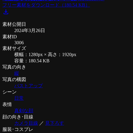
フリー素材をダウンロード
（180.54 KB）
download
素材公開日
2024年3月26日
素材ID
3006
素材サイズ
横幅：1280px × 高さ：1920px
容量：180.54 KB
写真の向き
縦
写真の構図
バストアップ
シーン
日常
表情
真剣な顔
顔の向き･目線
カメラ目線
／
見下ろす
服装･コスプレ