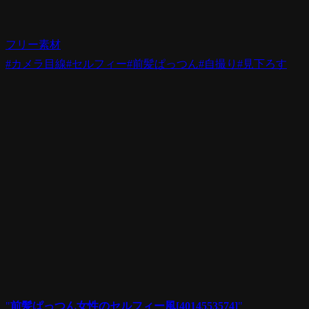
フリー素材
#カメラ目線
#セルフィー
#前髪ぱっつん
#自撮り
#見下ろす
"
前髪ぱっつん女性のセルフィー風[4014553574]
"