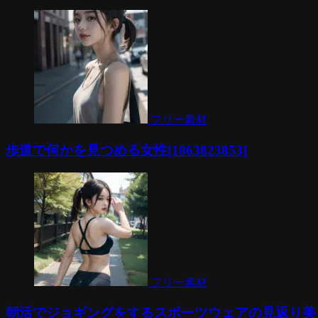
フリー素材
歩道で何かを見つめる女性[1863823853]
フリー素材
朝活でジョギングをするスポーツウェアの見返り美人[23