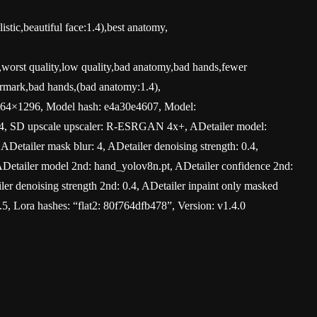
istic,beautiful face:1.4),best anatomy,
orst quality,low quality,bad anatomy,bad hands,fewer
atermark,bad hands,(bad anatomy:1.4),
: 864×1296, Model hash: e4a30e4607, Model:
: 64, SD upscale upscaler: R-ESRGAN 4x+, ADetailer model:
 ADetailer mask blur: 4, ADetailer denoising strength: 0.4,
 ADetailer model 2nd: hand_yolov8n.pt, ADetailer confidence 2nd:
iler denoising strength 2nd: 0.4, ADetailer inpaint only masked
.5, Lora hashes: “flat2: 80f764dfb478”, Version: v1.4.0