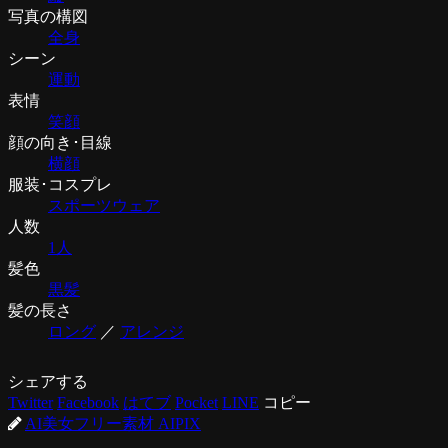
写真の構図
全身
シーン
運動
表情
笑顔
顔の向き･目線
横顔
服装･コスプレ
スポーツウェア
人数
1人
髪色
黒髪
髪の長さ
ロング
／
アレンジ
シェアする
Twitter
Facebook
はてブ
Pocket
LINE
コピー
AI美女フリー素材 AIPIX