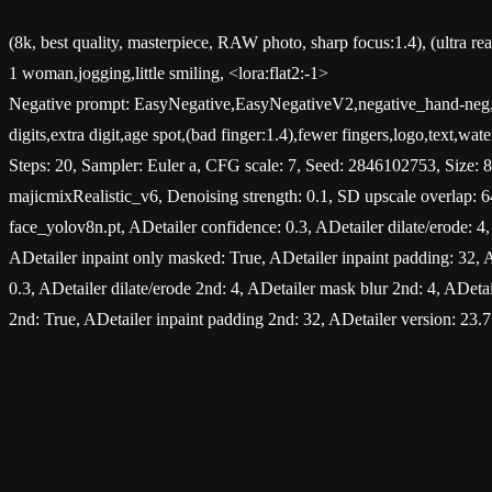
(8k, best quality, masterpiece, RAW photo, sharp focus:1.4), (ultra real
1 woman,jogging,little smiling, <lora:flat2:-1>
Negative prompt: EasyNegative,EasyNegativeV2,negative_hand-neg,w
digits,extra digit,age spot,(bad finger:1.4),fewer fingers,logo,text,w
Steps: 20, Sampler: Euler a, CFG scale: 7, Seed: 2846102753, Size
majicmixRealistic_v6, Denoising strength: 0.1, SD upscale overlap
face_yolov8n.pt, ADetailer confidence: 0.3, ADetailer dilate/erode: 4,
ADetailer inpaint only masked: True, ADetailer inpaint padding: 32,
0.3, ADetailer dilate/erode 2nd: 4, ADetailer mask blur 2nd: 4, ADeta
2nd: True, ADetailer inpaint padding 2nd: 32, ADetailer version: 23.7