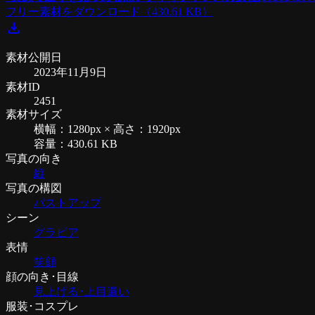
フリー素材をダウンロード
（430.61 KB）
download
素材公開日
2023年11月9日
素材ID
2451
素材サイズ
横幅：1280px × 高さ：1920px
容量：430.61 KB
写真の向き
縦
写真の構図
バストアップ
シーン
グラビア
表情
笑顔
顔の向き･目線
見上げる･上目遣い
服装･コスプレ