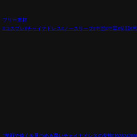
フリー素材
#コスプレ
#チャイナドレス
#ノースリーブ
#中国
#中華
#笑顔
#黒
"
笑顔で遠くを見つめる黒いチャイナドレスの女性[3928242808