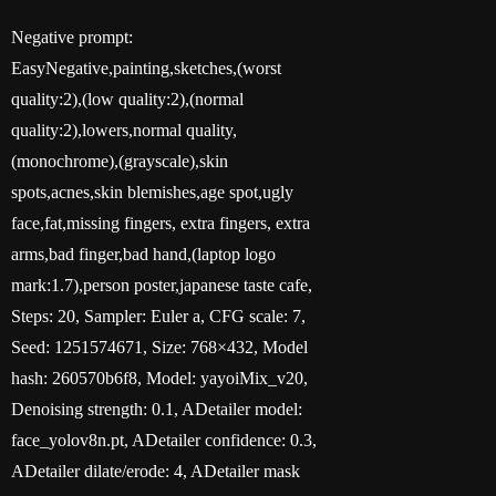
Negative prompt:
EasyNegative,painting,sketches,(worst
quality:2),(low quality:2),(normal
quality:2),lowers,normal quality,
(monochrome),(grayscale),skin
spots,acnes,skin blemishes,age spot,ugly
face,fat,missing fingers, extra fingers, extra
arms,bad finger,bad hand,(laptop logo
mark:1.7),person poster,japanese taste cafe,
Steps: 20, Sampler: Euler a, CFG scale: 7,
Seed: 1251574671, Size: 768×432, Model
hash: 260570b6f8, Model: yayoiMix_v20,
Denoising strength: 0.1, ADetailer model:
face_yolov8n.pt, ADetailer confidence: 0.3,
ADetailer dilate/erode: 4, ADetailer mask