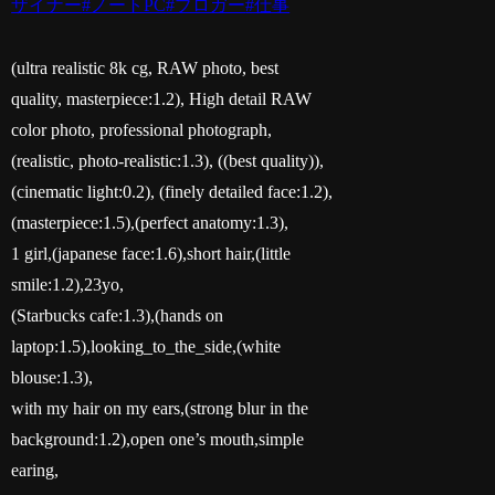
ザイナー
#ノートPC
#ブロガー
#仕事
(ultra realistic 8k cg, RAW photo, best
quality, masterpiece:1.2), High detail RAW
color photo, professional photograph,
(realistic, photo-realistic:1.3), ((best quality)),
(cinematic light:0.2), (finely detailed face:1.2),
(masterpiece:1.5),(perfect anatomy:1.3),
1 girl,(japanese face:1.6),short hair,(little
smile:1.2),23yo,
(Starbucks cafe:1.3),(hands on
laptop:1.5),looking_to_the_side,(white
blouse:1.3),
with my hair on my ears,(strong blur in the
background:1.2),open one’s mouth,simple
earing,