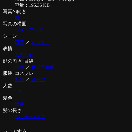
容量：195.36 KB
写真の向き
横
写真の構図
バストアップ
シーン
日常
／
ビジネス
表情
真剣な顔
顔の向き･目線
横顔
／
カメラ目線
服装･コスプレ
私服
／
スーツ
人数
1人
髪色
黒髪
髪の長さ
ショート･ボブ
シェアする