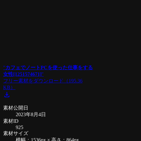
"
カフェでノートPCを使った仕事をする
女性[1251574671]
"
フリー素材をダウンロード
（195.36
KB）
download
素材公開日
2023年8月4日
素材ID
925
素材サイズ
横幅：1536px × 高さ：864px