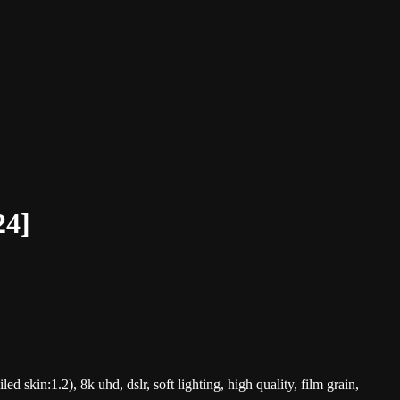
4]
d skin:1.2), 8k uhd, dslr, soft lighting, high quality, film grain,