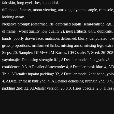
fair skin, long eyelashes, kpop idol,
full moon, fantasy, moon viewing, amazing, dynamic angle, camisole,
looking away,
Negative prompt: (deformed iris, deformed pupils, semi-realistic, cgi, 
of frame, (worst quality, low quality:2), jpeg artifacts, ugly, duplicat
hands, poorly drawn face, mutation, deformed, blurry, dehydrated, bad
gross proportions, malformed limbs, missing arms, missing legs, extra 
Steps: 20, Sampler: DPM++ 2M Karras, CFG scale: 7, Seed: 261208
yayoimajic, Denoising strength: 0.1, ADetailer model: face_yolov8n.pt,
confidence: 0.3, ADetailer dilate/erode: 4, ADetailer mask blur: 4, AD
True, ADetailer inpaint padding: 32, ADetailer model 2nd: hand_yolov
4, ADetailer mask blur 2nd: 4, ADetailer denoising strength 2nd: 0.4,
padding 2nd: 32, ADetailer version: 23.8.0, Hires upscale: 2.5, Hire