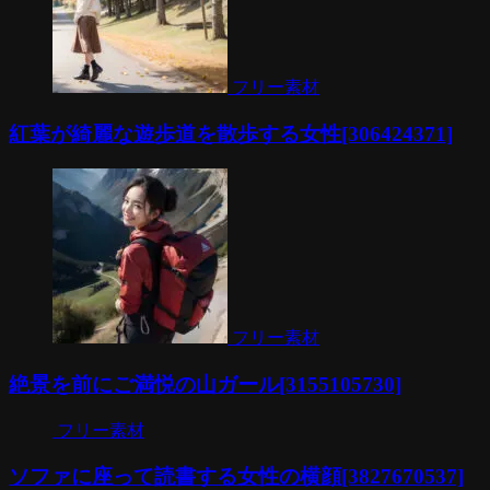
フリー素材
紅葉が綺麗な遊歩道を散歩する女性[306424371]
フリー素材
絶景を前にご満悦の山ガール[3155105730]
フリー素材
ソファに座って読書する女性の横顔[3827670537]