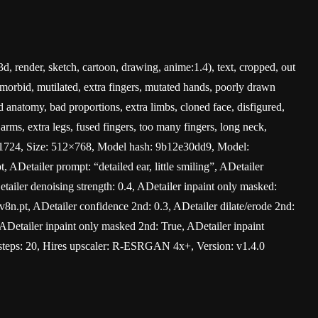
3d, render, sketch, cartoon, drawing, anime:1.4), text, cropped, out
e, morbid, mutilated, extra fingers, mutated hands, poorly drawn
 anatomy, bad proportions, extra limbs, cloned face, disfigured,
arms, extra legs, fused fingers, too many fingers, long neck,
1724, Size: 512×768, Model hash: 9b12e30dd9, Model:
 ADetailer prompt: “detailed ear, little smiling”, ADetailer
etailer denoising strength: 0.4, ADetailer inpaint only masked:
8n.pt, ADetailer confidence 2nd: 0.3, ADetailer dilate/erode 2nd:
 ADetailer inpaint only masked 2nd: True, ADetailer inpaint
s steps: 20, Hires upscaler: R-ESRGAN 4x+, Version: v1.4.0