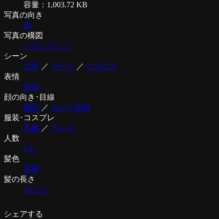
容量：1,003.72 KB
写真の向き
縦
写真の構図
バストアップ
シーン
日常
／
デート
／
グラビア
表情
笑顔
顔の向き･目線
横顔
／
カメラ目線
服装･コスプレ
私服
／
ドレス
人数
1人
髪色
黒髪
髪の長さ
ロング
シェアする