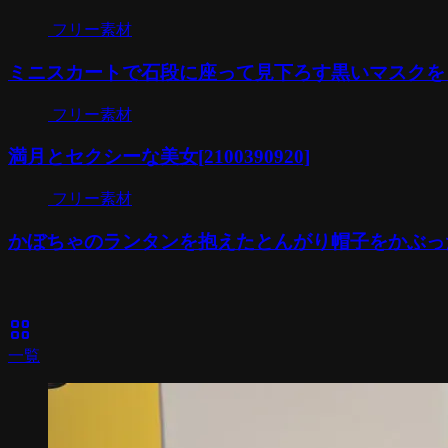
フリー素材
ミニスカートで石段に座って見下ろす黒いマスクをした金髪
フリー素材
満月とセクシーな美女[2100390920]
フリー素材
かぼちゃのランタンを抱えたとんがり帽子をかぶった女性[
view_cozy
一覧