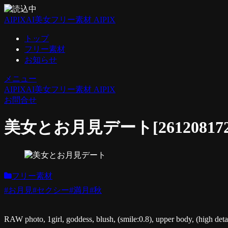
AIPIX
AI美女フリー素材 AIPIX
トップ
フリー素材
お知らせ
メニュー
AIPIX
AI美女フリー素材 AIPIX
お問合せ
美女とお月見デート[261208172
フリー素材
#お月見
#セクシー
#満月
#秋
RAW photo, 1girl, goddess, blush, (smile:0.8), upper body, (high detaile