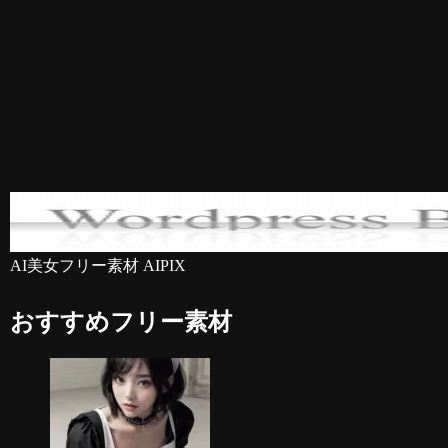
AI美女フリー素材 AIPIX
おすすめフリー素材