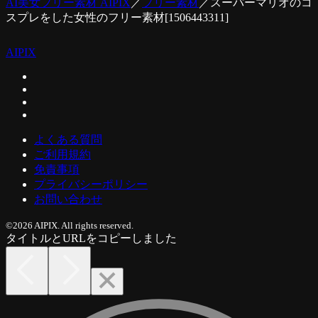
AI美女フリー素材 AIPIX
／
フリー素材
／
スーパーマリオのコ
スプレをした女性のフリー素材[1506443311]
AIPIX
よくある質問
ご利用規約
免責事項
プライバシーポリシー
お問い合わせ
©2026 AIPIX. All rights reserved.
タイトルとURLをコピーしました