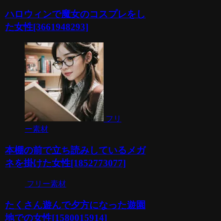
ハロウィンで魔女のコスプレをし
た女性[3661948293]
フリ
ー素材
本棚の前で立ち読みしているメガ
ネを掛けた女性[1852773077]
フリー素材
たくさん遊んで夕方になった遊園
地での女性[1580015914]