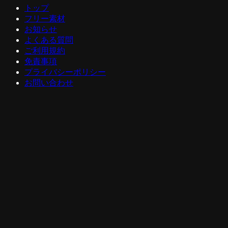
トップ
フリー素材
お知らせ
よくある質問
ご利用規約
免責事項
プライバシーポリシー
お問い合わせ