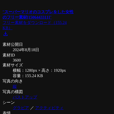
"
スーパーマリオのコスプレをした女性
のフリー素材[1506443311]
"
フリー素材をダウンロード
（155.24
KB）
download
素材公開日
2024年8月18日
素材ID
3600
素材サイズ
横幅：1280px × 高さ：1920px
容量：155.24 KB
写真の向き
縦
写真の構図
バストアップ
シーン
グラビア
／
アクティビティ
表情