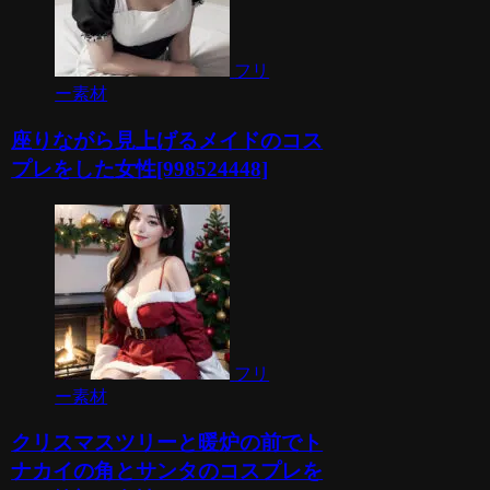
フリ
ー素材
座りながら見上げるメイドのコス
プレをした女性[998524448]
フリ
ー素材
クリスマスツリーと暖炉の前でト
ナカイの角とサンタのコスプレを